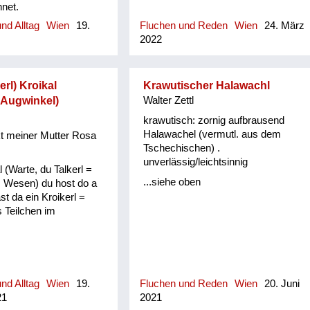
net.
nd Alltag
Wien
19.
Fluchen und Reden
Wien
24. März
2022
erl) Kroikal
Krawutischer Halawachl
m Augwinkel)
Walter Zettl
krawutisch: zornig aufbrausend
Halawachel (vermutl. aus dem
kt meiner Mutter Rosa
Tschechischen) .
unverlässig/leichtsinnig
l (Warte, du Talkerl =
...siehe oben
 Wesen) du host do a
st da ein Kroikerl =
 Teilchen im
nd Alltag
Wien
19.
Fluchen und Reden
Wien
20. Juni
21
2021