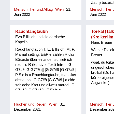
Zaun) bezeich
Mensch, Tier und Alltag
Wien
21.
Mensch, Tier u
Juni 2022
Juni 2022
Rauchfangtaubn
Toi-kal (Talk
Eva Billisich und die derrische
(Kroikerl i
Kapelln
Hans Breuer
Rauchfangtaubn T: E. Billisich, M: P.
Wiener Diale
Marnul setting: E&P erzählen R das
Breuer
Böseste über einander, schließlich
woat, du toika
reicht’s R (kursiver Text) Intro: ||G
ungeschickes
G7#9 |G G7#9 :|| |G G7#9 |G G7#9 |
kroikal (Du ha
P Sie is a Rauchfangtaubn, tuat ollas
körpereigenes
abstaubn, |G G7#9 |G G7#9 | a oide
Augwinkel)
schiache Krot und allweu marod. |C
C7+13 |C C7+13 | E Er is a
Neidhammel, frisst die Nasnrammel.
|G G7#9 |G G7#9 | Er is a
Fluchen und Reden
Wien
31.
Mensch, Tier u
Warmduscher mit an Megahuscher
Dezember 2021
Dezember 20
|D |D | P Sie ist a Giftspritzn, hat