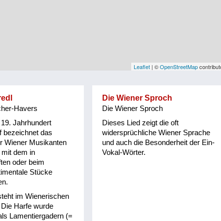
Leaflet
| ©
OpenStreetMap
contribut
redl
Die Wiener Sproch
cher-Havers
Die Wiener Sproch
m 19. Jahrhundert
Dieses Lied zeigt die oft
ff bezeichnet das
widersprüchliche Wiener Sprache
er Wiener Musikanten
und auch die Besonderheit der Ein-
 mit dem in
Vokal-Wörter.
ten oder beim
timentale Stücke
en.
steht im Wienerischen
 Die Harfe wurde
 als Lamentiergadern (=