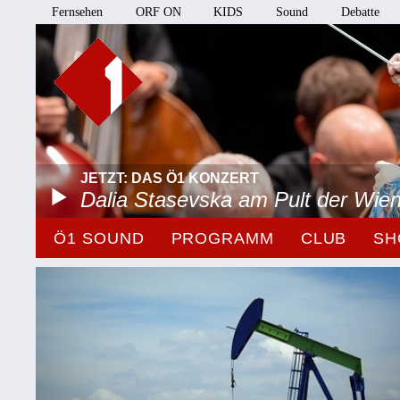
Fernsehen
ORF ON
KIDS
Sound
Debatte
JETZT: DAS Ö1 KONZERT
Dalia Stasevska am Pult der Wie
Ö1 SOUND
PROGRAMM
CLUB
SH