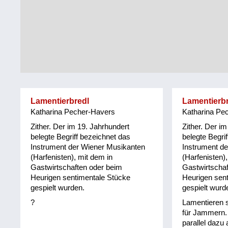
Tirol
Alltag
Vorarlberg
Schmankerln
und
Wien
Kulinarisches
Lamentierbredl
Lamentierb
Katharina Pecher-Havers
Katharina Pe
Zither. Der im 19. Jahrhundert
Zither. Der i
belegte Begriff bezeichnet das
belegte Begri
Instrument der Wiener Musikanten
Instrument d
(Harfenisten), mit dem in
(Harfenisten),
Gastwirtschaften oder beim
Gastwirtschaf
Heurigen sentimentale Stücke
Heurigen sen
gespielt wurden.
gespielt wurd
?
Lamentieren 
für Jammern.
parallel dazu