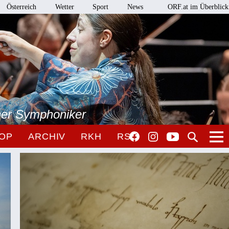
Österreich
Wetter
Sport
News
ORF.at im Überblick
ner Symphoniker
OP
ARCHIV
RKH
RSO