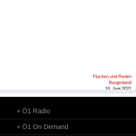
Fluchen und Reden
Mensch, Tier und Alltag
Schmankerln und
Kulinarisches
Fluchen und Reden
Burgenland
10. Juni 2021
Ö1 Radio
Ö1 On Demand