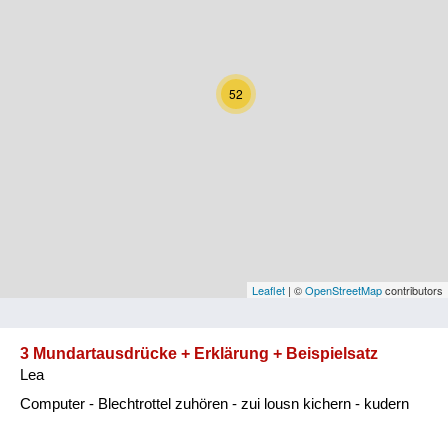
Kärnten
Niederösterreich
52
Oberösterreich
Salzburg
Steiermark
Tirol
Vorarlberg
Leaflet
| ©
OpenStreetMap
contributors
Wien
3 Mundartausdrücke + Erklärung + Beispielsatz
Lea
Kategorie
Computer - Blechtrottel zuhören - zui lousn kichern - kudern
Natur und Landwirtschaft