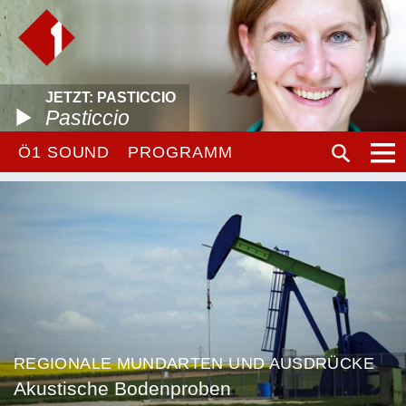
JETZT: PASTICCIO
Pasticcio
Ö1 SOUND
PROGRAMM
REGIONALE MUNDARTEN UND AUSDRÜCKE
Akustische Bodenproben