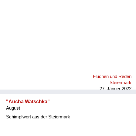
Fluchen und Reden
Mensch, Tier und Alltag
Schmankerln und
Kulinarisches
Fluchen und Reden
Steiermark
27. Jänner 2022
"Aucha Watschka"
August
Schimpfwort aus der Steiermark