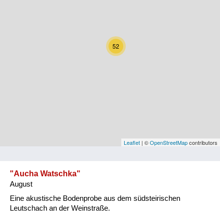
Kärnten
Niederösterreich
52
Oberösterreich
Salzburg
Steiermark
Tirol
Vorarlberg
Leaflet
| ©
OpenStreetMap
contributors
Wien
"Aucha Watschka"
August
Kategorie
Eine akustische Bodenprobe aus dem südsteirischen
Natur und Landwirtschaft
Leutschach an der Weinstraße.