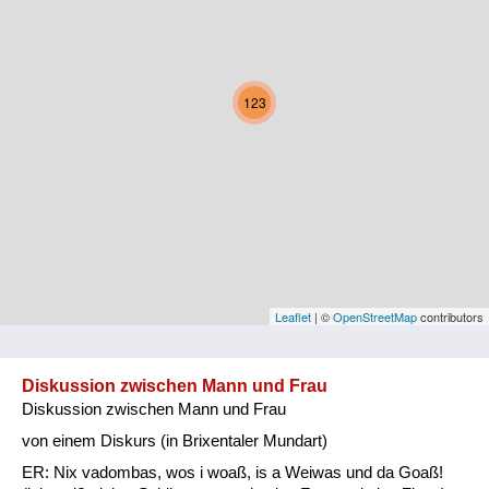
Kärnten
Niederösterreich
123
Oberösterreich
Salzburg
Steiermark
Tirol
Vorarlberg
Leaflet
| ©
OpenStreetMap
contributors
Wien
Diskussion zwischen Mann und Frau
Diskussion zwischen Mann und Frau
Kategorie
von einem Diskurs (in Brixentaler Mundart)
Natur und Landwirtschaft
ER: Nix vadombas, wos i woaß, is a Weiwas und da Goaß!