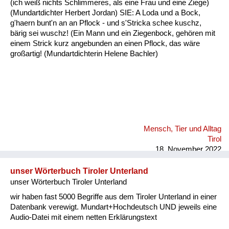
(ich weiß nichts Schlimmeres, als eine Frau und eine Ziege)
Fluchen und Reden
(Mundartdichter Herbert Jordan) SIE: A Loda und a Bock,
g'haern bunt'n an an Pflock - und s'Stricka schee kuschz,
Mensch, Tier und Alltag
bärig sei wuschz! (Ein Mann und ein Ziegenbock, gehören mit
einem Strick kurz angebunden an einen Pflock, das wäre
Schmankerln und
großartig! (Mundartdichterin Helene Bachler)
Kulinarisches
Mensch, Tier und Alltag
Tirol
18. November 2022
unser Wörterbuch Tiroler Unterland
unser Wörterbuch Tiroler Unterland
wir haben fast 5000 Begriffe aus dem Tiroler Unterland in einer
Datenbank verewigt. Mundart+Hochdeutsch UND jeweils eine
Audio-Datei mit einem netten Erklärungstext