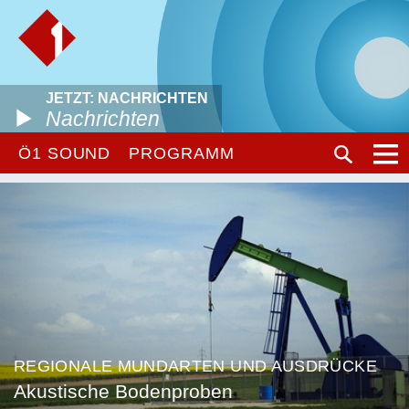
JETZT: NACHRICHTEN
Nachrichten
Ö1 SOUND
PROGRAMM
REGIONALE MUNDARTEN UND AUSDRÜCKE
Akustische Bodenproben