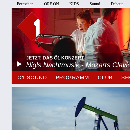
Fernsehen
ORF ON
KIDS
Sound
Debatte
JETZT: DAS Ö1 KONZERT
Nigls Nachtmusik - Mozarts Clavi
Ö1 SOUND
PROGRAMM
CLUB
SH