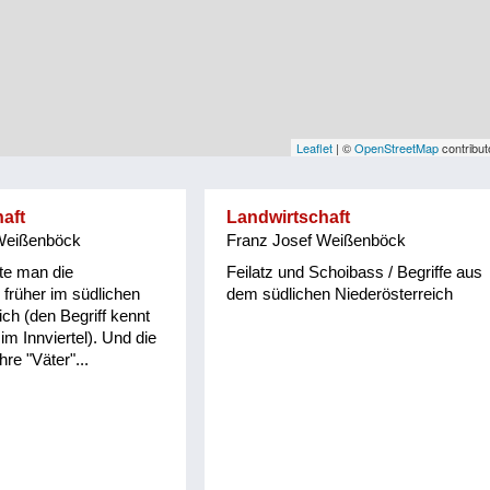
Leaflet
| ©
OpenStreetMap
contribut
aft
Landwirtschaft
Weißenböck
Franz Josef Weißenböck
te man die
Feilatz und Schoibass / Begriffe aus
 früher im südlichen
dem südlichen Niederösterreich
ich (den Begriff kennt
m Innviertel). Und die
re "Väter"...