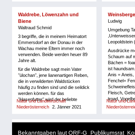
Waldrebe, Löwenzahn und
Weinsberge
Biene
Ludwig
Waltraud Schmid
Umgebung Tan
,Unterweisse
3 begriffe, die in meinem Heimatort
Leopoldstein
Emmersdorf an der Donau in der
Wachau meine Eltern immer noch
Ausdrücke me
verwenden. Beide werden heuer 89
Schaum auf 
Jahre alt.
Bächen = foa
ist haundsam,
für die Waldrebe sagt mein Vater
Anis = Aneis
"ülochan", jene lianenartigen Reben,
Fenchel= Feni
die in verwilderten Waldstücken
Schweinefleis
häufig zu finden sind und die seildick
Fleisch, Getr
werden können. für das
troad, Vogelbe
"Hasenfutter" wird der beliebte
Natur und Landwirtschaft
Natur und Land
Blaubeeren si
Löwenzahn mit "mordoschn"
Niederösterreich
2. Jänner 2021
Niederösterrei
Kraunkn Prei
übersetzt. Ein Begriff, der mich in
Hühnerhabich
meiner Kindheit ganz
selbstverständlich begleitet hat, weil
ich selber Hasen gehalten habe. "So
Bekanntgaben laut ORF-G
Publikumsrat
Ko