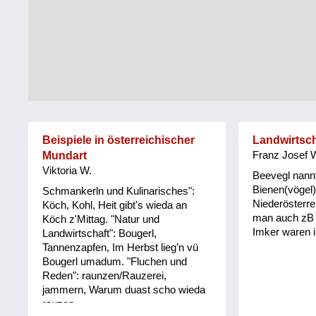
Tirol
Alltag
Vorarlberg
Schmankerln
und
Wien
Kulinarisches
Beispiele in österreichischer
Landwirtsch
Mundart
Franz Josef 
Viktoria W.
Beevegl nann
Bienen(vögel)
Schmankerln und Kulinarisches":
Niederösterre
Köch, Kohl, Heit gibt's wieda an
man auch zB i
Köch z'Mittag. "Natur und
Imker waren ih
Landwirtschaft": Bougerl,
Tannenzapfen, Im Herbst lieg’n vü
Bougerl umadum. "Fluchen und
Reden": raunzen/Rauzerei,
jammern, Warum duast scho wieda
rauzen.