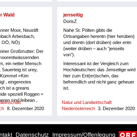
r Wald
jenseitig
DorisZ
ner Moor, Neustift
Nahe St. Pölten gibts die
nbach Arbesbach,
Ortsangaben herentn (hier herüben)
 ( OÖ, NÖ)
und drentn (dort drüben) oder entn
(weiter drüben – auch "jenseits
iner Großmutter: Der
von").
moorentwässernden
m, ein netter Mensch
Interessant ist der Vergleich zum
 Sauerteig ist urey,
Hochdeutschen: das Jenseitige wird
, Kümmel =Kim
hier zum Ent(er)ischen, das
gl , eingerextes
befremdlich und nicht ganz geheuer
ch ist a greans
ist.
eide speziell Roggen =
eren sind feibean ,
wirtschaft
Natur und Landwirtschaft
nd Heidelbeeren,
ch
8. Dezember 2020
Niederösterreich
3. Dezember 2020
selbeeren. Der
t heißt Heanageia
ntakt
Datenschutz
Impressum/Offenlegung