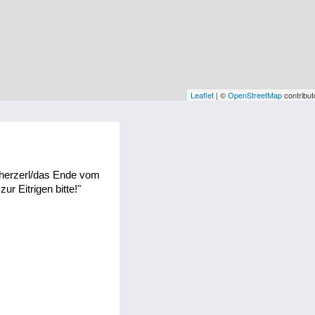
Leaflet
| ©
OpenStreetMap
contribut
cherzerl/das Ende vom
zur Eitrigen bitte!"