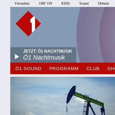
Fernsehen
ORF ON
KIDS
Sound
Debatte
JETZT: Ö1 NACHTMUSIK
Ö1 Nachtmusik
Ö1 SOUND
PROGRAMM
CLUB
SH