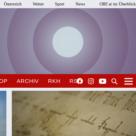
Österreich
Wetter
Sport
News
ORF.at im Überblick
OP
ARCHIV
RKH
RSO