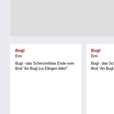
Tirol
Alltag
Vorarlberg
Schmankerln
und
Wien
Kulinarisches
Bugl
Bugl
Emi
Emi
Bugl - das Scherzerl/das Ende vom
Bugl - das S
Brot "An Bugl zur Eitrigen bitte!"
Brot "An Bugl 