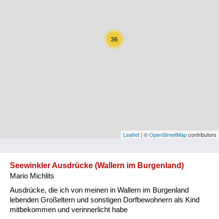
Kärnten
Niederösterreich
36
Oberösterreich
Salzburg
Steiermark
Tirol
Vorarlberg
Leaflet
| ©
OpenStreetMap
contributors
Wien
Seewinkler Ausdrücke (Wallern im Burgenland)
Mario Michlits
Kategorie
Ausdrücke, die ich von meinen in Wallern im Burgenland
Natur und Landwirtschaft
lebenden Großeltern und sonstigen Dorfbewohnern als Kind
mitbekommen und verinnerlicht habe