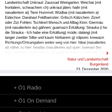
Fluchen und Reden
Landwirtschaft Unkraut: Zaussad Weingarten: Weichat (mit
frontalem, schwachem ch) unkraut jäten: hailn (mit
Mensch, Tier und Alltag
nasaliertem ai) Tiere Hummel: Wüdbai (mit nasaliertem a)
Eidechse: Darahaxl Feldhamster: Gritsch Kätzchen: Zizerl
Schmankerln und
oder Zizi Fohlen: Tschikerl Mensch und Alltag Kinn: Giermäu
Kulinarisches
(mit nasaliertem äu) gähnen: guamazn Erkältung: Strauka (i ho
die Strauka - Ich habe eine Erkältung) müde: dalangi (mit
langer zweiter Silbe und kaum hörbarem g) rülpsen: krewazn
Richtungs/Ortsangaben weiter weg von hier: hibai (nasaliertes
ai) näher zu hier: headau (nasaliertes au) quer: zwerast (tro
mas zwerast: tragen wir es derquer) hinunter: oi (wie owi, nur
das w ist stumm) hinunter (und zwar in Richtung des
Natur und Landwirtschaft
Sprechers): oana (kim oana - komm herunter, und zwar zu
Burgenland
mir) weg: dui (kais dui - wirf es weg) werfen: kai (nasaliertes
23. Dezember 2020
ai)
Ö1 Radio
Ö1 On Demand