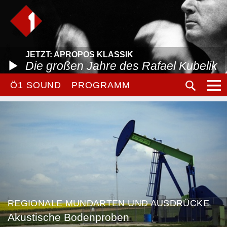
JETZT: APROPOS KLASSIK
Die großen Jahre des Rafael Kubelik
Ö1 SOUND
PROGRAMM
REGIONALE MUNDARTEN UND AUSDRÜCKE
Akustische Bodenproben