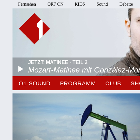
Fernsehen
ORF ON
KIDS
Sound
Debatte
JETZT: MATINEE - TEIL 2
Mozart-Matinee mit González-Mo
Ö1 SOUND
PROGRAMM
CLUB
SH