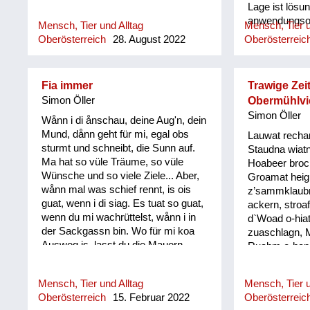
Lage ist lösu
anwendungsori
Mensch, Tier und Alltag
Mensch, Tier u
Foachtl ist in
Oberösterreich
28. August 2022
Oberösterreic
gebräuchlich.
diese seine 
nur an sich s
Fia immer
Trawige Zeit
besonders in
Simon Öller
Obermühlvie
Kompetenzen,
Simon Öller
gestellt werd
Wånn i di ånschau, deine Aug'n, dein
Mund, dånn geht für mi, egal obs
Lauwat rechan
sturmt und schneibt, die Sunn auf.
Staudna wiatn
Ma hat so vüle Träume, so vüle
Hoabeer broc
Wünsche und so viele Ziele... Aber,
Groamat heig
wånn mal was schief rennt, is ois
z’sammklaubm.
guat, wenn i di siag. Es tuat so guat,
ackern, stroa
wenn du mi wachrüttelst, wånn i in
d`Woad o-hiat
der Sackgassn bin. Wo für mi koa
zuaschlagn, 
Ausweg is, lasst du die Mauern
Ruabm o-hapm
oafach zerfalln. Bringst mir
kehrn und Lo
Perspektiven, machst mir die Aug‘n
und Wassagr
Mensch, Tier und Alltag
Mensch, Tier u
auf und i siag wieder klar, gibst mir
Haar schnei´l
Oberösterreich
15. Februar 2022
Oberösterreic
die Kraft, baust mi wieder auf, und di
´Wiesn odl´n 