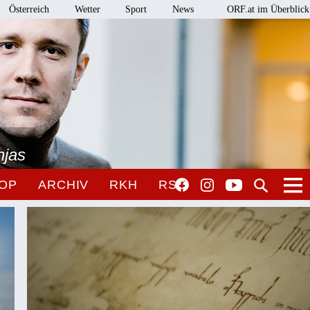
Österreich
Wetter
Sport
News
ORF.at im Überblick
njas
OP
ARCHIV
RKH
RSO