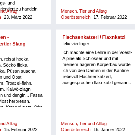
ngs- und
entiert zu handeln.
nd Alltag
Mensch, Tier und Alltag
 unserer Familie noch
h
23. März 2022
Oberösterreich
17. Februar 2022
 Mein Vater verlieh
höchste Auszeichnung
elbst und Personen mit
en -
Flachsenkatzerl / Flaxnkatzl
novativen
rtler Slang
felix vierlinger
 die aber unter Beweis
en mussten.
Ich machte eine Lehre in der Voest-
Alpine als Schlosser und mit
, reisat hocka,
meinem hageren Körperbau wurde
, Söckö flicka,
ich von den Damen in der Kantine
ka, Püssn suacha,
liebevoll Flachsenkatzerl,
n und Obst
ausgesprochen flaxnkatzl genannt.
 Troat ei-fiahn,
fm, Kaiwö-ziagn,
n und dengln... Fassa
Most herpressn,
, Kraut ei-tretn, Ofm
`wänd nagln, Erdäpfö
abm, Saubärn und de
nd Alltag
Mensch, Tier und Alltag
assn, Mist ausführn, d
h
15. Februar 2022
Oberösterreich
16. Jänner 2022
und dengeln. Loatan-