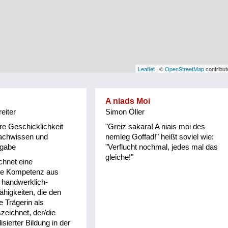
Leaflet
| ©
OpenStreetMap
contribut
A niads Moi
eiter
Simon Öller
e Geschicklichkeit
"Greiz sakara! A niais moi des
Fachwissen und
nemleg Goffad!" heißt soviel wie:
sgabe
"Verflucht nochmal, jedes mal das
gleiche!"
chnet eine
che Kompetenz aus
 handwerklich-
ähigkeiten, die den
e Trägerin als
eichnet, der/die
isierter Bildung in der