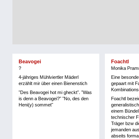
Tirol
Alltag
Vorarlberg
Schmankerln
und
Wien
Kulinarisches
Beavogei
Foachtl
?
Monika Pramr
4-jähriges Mühlviertler Mäderl
Eine besonder
erzählt mir über einen Bienenstich
gepaart mit 
Kombination
"Des Beavogei hot mi gheckt". "Was
is denn a Beavogei?" "No, des den
Foachtl bezei
Heni(y) sommet"
generalistis
einem Bündel
technischer F
Träger bzw di
jemanden ausz
abseits formal