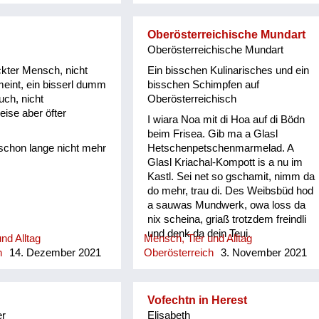
schafensta, Kircha
 betn, Sau o-stecha,
, Bandln wewan,
Oberösterreichische Mundart
ein, Kiada geh, Fedan
Oberösterreichische Mundart
 zoisn, Müli schleidan
kter Mensch, nicht
Ein bisschen Kulinarisches und ein
Äst z´am tragn und
meint, ein bisserl dumm
bisschen Schimpfen auf
zn, Butta rüahn und
uch, nicht
Oberösterreichisch
ha, Bam ostreicha,
ise aber öfter
I wiara Noa mit di Hoa auf di Bödn
tn, Oa onehma, Howan
beim Frisea. Gib ma a Glasl
zschuah mocha, Besn
schon lange nicht mehr
Hetschenpetschenmarmelad. A
ums Haus is nu zan
Glasl Kriachal-Kompott is a nu im
 Schneim is nu vü zan
Kastl. Sei net so gschamit, nimm da
samt ordndli hergricht
do mehr, trau di. Des Weibsbüd hod
rbat gibt´s nix z´lacha,
a sauwas Mundwerk, owa loss da
 kam zan Kinamocha.
nix scheina, griaß trotzdem freindli
pft langsam a, d
und denk da dein Teui.
iagn scho davo, wann
nd Alltag
Mensch, Tier und Alltag
ind w...
h
14. Dezember 2021
Oberösterreich
3. November 2021
Vofechtn in Herest
er
Elisabeth