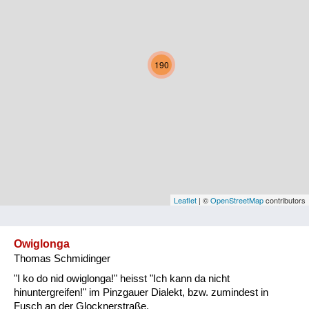
Kärnten
Niederösterreich
190
Oberösterreich
Salzburg
Steiermark
Tirol
Vorarlberg
Leaflet
| ©
OpenStreetMap
contributors
Wien
Owiglonga
Thomas Schmidinger
Kategorie
"I ko do nid owiglonga!" heisst "Ich kann da nicht
Natur und Landwirtschaft
hinuntergreifen!" im Pinzgauer Dialekt, bzw. zumindest in
Fusch an der Glocknerstraße.