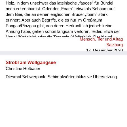
Holz, in dem unschwer das lateinische „fasces“ für Bündel
noch erkennbar ist. Oder der „Foam“, etwa als Schaum auf
dem Bier, der an seinen englischen Bruder „foam“ stark
erinnert. Aber auch Begriffe, die es nur im Großraum
Pongau/Pinzgau gibt, von deren Herkunft ich jedoch keine
Ahnung habe, gehen schön langsam verloren, leider. Etwa der
Noxei (Knäblein) oder die Tranggin (Weibsbild). Der Noxei
Mensch, Tier und Alltag
kann dabei „kasig“ sein, also herzig, die Tranggin durchaus
Salzburg
„scheickig“, also schrecklich.
17. Dezember 2020
Strobl am Wolfgangsee
Christine Hofbauer
Diesmal Schwerpunkt Schimpfwörter inklusive Übersetzung