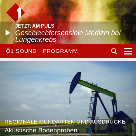
JETZT: AM PULS
Geschlechtersensible Medizin bei
Lungenkrebs
Ö1 SOUND
PROGRAMM
REGIONALE MUNDARTEN UND AUSDRÜCKE
Akustische Bodenproben