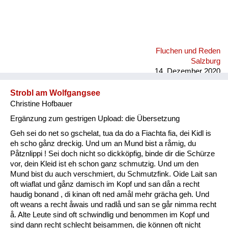
Fluchen und Reden
Salzburg
14. Dezember 2020
Strobl am Wolfgangsee
Christine Hofbauer
Ergänzung zum gestrigen Upload: die Übersetzung
Geh sei do net so gschelat, tua da do a Fiachta fia, dei Kidl is
eh scho gånz dreckig. Und um an Mund bist a råmig, du
Påtznlippi ! Sei doch nicht so dickköpfig, binde dir die Schürze
vor, dein Kleid ist eh schon ganz schmutzig. Und um den
Mund bist du auch verschmiert, du Schmutzfink. Oide Lait san
oft wiaflat und gånz damisch im Kopf und san dån a recht
haudig bonand , di kinan oft ned amål mehr grächa geh. Und
oft weans a recht åwais und radlå und san se går nimma recht
å. Alte Leute sind oft schwindlig und benommen im Kopf und
sind dann recht schlecht beisammen, die können oft nicht