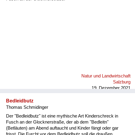
Fluchen und Reden
Mensch, Tier und Alltag
Schmankerln und
Kulinarisches
Natur und Landwirtschaft
Salzburg
19. Dezember 2021
Bedleidbutz
Thomas Schmidinger
Der "Bedleidbutz" ist eine mythische Art Kinderschreck in
Fusch an der Glocknerstraße, der ab dem "Bedleitn"
(Betläuten) am Abend auftaucht und Kinder fängt oder gar
frisst. Die Furcht vor dem Bedleidbutz soll die draußen