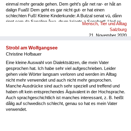
einmal mehr gerade gehen. Dem geht’s går net rar- er håt an
dalign Fuaß! Dem geht es gar nicht gut- er hat einen
schlechten Fuß! Kleine Kinderkunde: A Butzal senat vü, dånn
rinnt eam da Senaling åwa, drum kriagts a Senabartl. Und es
Mensch, Tier und Alltag
is a oft råmig um an Mund. Ein Baby speichelt viel, dann rinnt
Salzburg
ihm der Speichel runter, deshal...
21. November 2020
Strobl am Wolfgangsee
Christine Hofbauer
Eine kleine Auswahl von Dialektsätzen, die mein Vater
gesprochen hat. Ich habe sehr viel aufgeschrieben. Leider
gehen viele Wörter langsam verloren und werden im Alltag
nicht mehr verwendet und auch nicht mehr gesprochen.
Manche Ausdrücke sind auch sehr speziell und treffend und
haben oft kein entsprechendes Äquivalent in der Hochsprache.
Auch sprachgeschichtlich ist manches interessant, z. B. heißt
dålig auf schwedisch schlecht, genau so hat es mein Vater
verwendet.