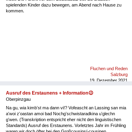
spielenden Kinder dazu bewegen, am Abend nach Hause zu
kommen.
Fluchen und Reden
Salzburg
19. Dezember 2021
Ausruf des Erstaunens + Information😉
Oberpinzgau
Na gu, wia kimb'st ma dann vi!? Vofeascht an Lassing san mia
a'woi z'oastan amoi bad Nochg'schwistaradkina u'glechn
g'wen. (Transkription entspricht eher nicht den linguistischen
Standards) Ausruf des Erstaunens. Vorletztes Jahr im Frühling
waren wir doch öfter bei den Großcousins/-cousinen