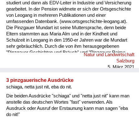
studiert und dann als EDV-Leiter in Industrie und Versicherung
gearbeitet. In der Pension widmete er sich der Ortsgeschichte
von Leogang in mehreren Publikationen und einer
umfassenden Datenbank. (www.ortsgeschichte-leogang.at).
Die Pinzgauer Mundart ist seine Muttersprache, denn beide
Eltern stammten aus Maria Alm und in der Kindheit und
Schulzeit in Leogang in den 1950-er Jahren war die Mundart
sehr gebräuchlich. Durch die von ihm herausgegebenen
"Pinzgauer Gschichten und Bräuch" und "Pinzgauer Reime,
Natur und Landwirtschaft
Sprüche und Kuchltips" der Maria Almer Mundartdichterin
Salzburg
Gretl Widauer (1999) wurde sein Interesse an dieser Sprache
5. März 2021
geweckt und dabei ein Lexikon mit 1500 Worten von ihm
erarbeitet. ...
3 pinzgauerische Ausdrücke
schiaga, netta just nit, eba do nit.
Die beiden Ausdrücke "schiaga" und "netta just nit" kann man
anstelle das deutschen Wortes "fast" verwenden. Als
Ausdruck oder Ausruf der Erstaunung kann man sagen "eba
do nit!"