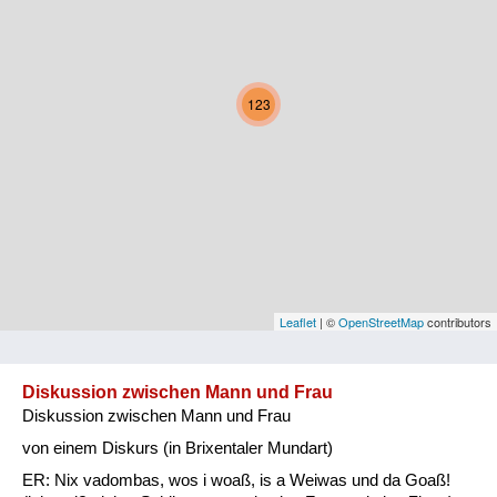
Kärnten
Niederösterreich
123
Oberösterreich
Salzburg
Steiermark
Tirol
Vorarlberg
Leaflet
| ©
OpenStreetMap
contributors
Wien
Diskussion zwischen Mann und Frau
Diskussion zwischen Mann und Frau
Kategorie
von einem Diskurs (in Brixentaler Mundart)
Natur und Landwirtschaft
ER: Nix vadombas, wos i woaß, is a Weiwas und da Goaß!