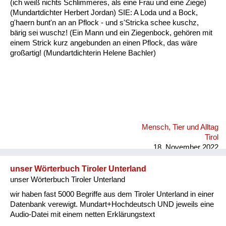
(ich weiß nichts Schlimmeres, als eine Frau und eine Ziege)
Fluchen und Reden
(Mundartdichter Herbert Jordan) SIE: A Loda und a Bock,
g'haern bunt'n an an Pflock - und s'Stricka schee kuschz,
Mensch, Tier und Alltag
bärig sei wuschz! (Ein Mann und ein Ziegenbock, gehören mit
einem Strick kurz angebunden an einen Pflock, das wäre
Schmankerln und
großartig! (Mundartdichterin Helene Bachler)
Kulinarisches
Mensch, Tier und Alltag
Tirol
18. November 2022
unser Wörterbuch Tiroler Unterland
unser Wörterbuch Tiroler Unterland
wir haben fast 5000 Begriffe aus dem Tiroler Unterland in einer
Datenbank verewigt. Mundart+Hochdeutsch UND jeweils eine
Audio-Datei mit einem netten Erklärungstext