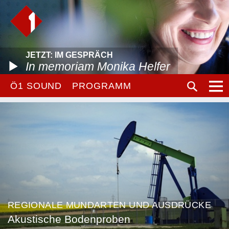
JETZT: IM GESPRÄCH
In memoriam Monika Helfer
Ö1 SOUND
PROGRAMM
REGIONALE MUNDARTEN UND AUSDRÜCKE
Akustische Bodenproben