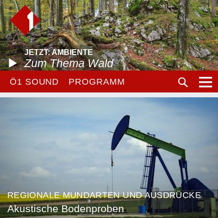
JETZT: AMBIENTE
Zum Thema Wald
Ö1 SOUND
PROGRAMM
REGIONALE MUNDARTEN UND AUSDRÜCKE
Akustische Bodenproben