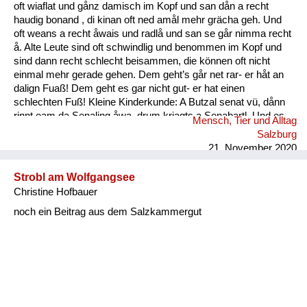
oft wiaflat und gånz damisch im Kopf und san dån a recht
haudig bonand , di kinan oft ned amål mehr grächa geh. Und
oft weans a recht åwais und radlå und san se går nimma recht
å. Alte Leute sind oft schwindlig und benommen im Kopf und
sind dann recht schlecht beisammen, die können oft nicht
einmal mehr gerade gehen. Dem geht’s går net rar- er håt an
dalign Fuaß! Dem geht es gar nicht gut- er hat einen
schlechten Fuß! Kleine Kinderkunde: A Butzal senat vü, dånn
rinnt eam da Senaling åwa, drum kriagts a Senabartl. Und es
Mensch, Tier und Alltag
is a oft råmig um an Mund. Ein Baby speichelt viel, dann rinnt
Salzburg
ihm der Speichel runter, deshal...
21. November 2020
Strobl am Wolfgangsee
Christine Hofbauer
noch ein Beitrag aus dem Salzkammergut