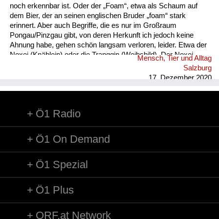
noch erkennbar ist. Oder der „Foam“, etwa als Schaum auf
dem Bier, der an seinen englischen Bruder „foam“ stark
erinnert. Aber auch Begriffe, die es nur im Großraum
Pongau/Pinzgau gibt, von deren Herkunft ich jedoch keine
Ahnung habe, gehen schön langsam verloren, leider. Etwa der
Noxei (Knäblein) oder die Tranggin (Weibsbild). Der Noxei
Mensch, Tier und Alltag
kann dabei „kasig“ sein, also herzig, die Tranggin durchaus
Salzburg
„scheickig“, also schrecklich.
17. Dezember 2020
Ö1 Radio
Ö1 On Demand
Ö1 Spezial
Ö1 Plus
ORF.at Network