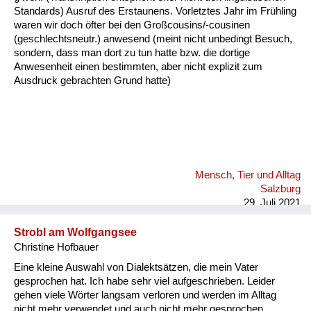
Fluchen und Reden
Standards) Ausruf des Erstaunens. Vorletztes Jahr im Frühling
waren wir doch öfter bei den Großcousins/-cousinen
(geschlechtsneutr.) anwesend (meint nicht unbedingt Besuch,
Mensch, Tier und Alltag
sondern, dass man dort zu tun hatte bzw. die dortige
Anwesenheit einen bestimmten, aber nicht explizit zum
Schmankerln und
Ausdruck gebrachten Grund hatte)
Kulinarisches
Mensch, Tier und Alltag
Salzburg
29. Juli 2021
Strobl am Wolfgangsee
Christine Hofbauer
Eine kleine Auswahl von Dialektsätzen, die mein Vater
gesprochen hat. Ich habe sehr viel aufgeschrieben. Leider
gehen viele Wörter langsam verloren und werden im Alltag
nicht mehr verwendet und auch nicht mehr gesprochen.