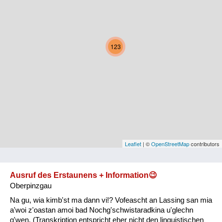
Kärnten
Niederösterreich
123
Oberösterreich
Salzburg
Steiermark
Tirol
Vorarlberg
Leaflet
| ©
OpenStreetMap
contributors
Wien
Ausruf des Erstaunens + Information😉
Oberpinzgau
Kategorie
Na gu, wia kimb'st ma dann vi!? Vofeascht an Lassing san mia
Natur und Landwirtschaft
a'woi z'oastan amoi bad Nochg'schwistaradkina u'glechn
g'wen. (Transkription entspricht eher nicht den linguistischen