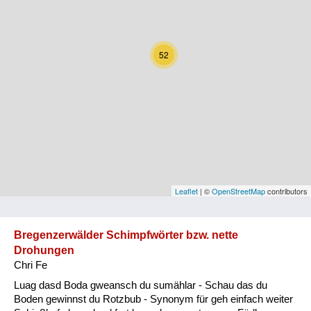
Kärnten
Niederösterreich
52
Oberösterreich
Salzburg
Steiermark
Tirol
Vorarlberg
Leaflet
| ©
OpenStreetMap
contributors
Wien
Bregenzerwälder Schimpfwörter bzw. nette
Drohungen
Kategorie
Chri Fe
Natur und Landwirtschaft
Luag dasd Boda gweansch du sumählar - Schau das du
Boden gewinnst du Rotzbub - Synonym für geh einfach weiter