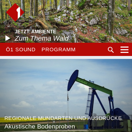
JETZT: AMBIENTE
Zum Thema Wald
Ö1 SOUND
PROGRAMM
REGIONALE MUNDARTEN UND AUSDRÜCKE
Akustische Bodenproben