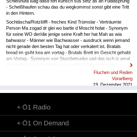
Fluchen und Reden
Schießhufa luag dasd fort kunsch sus setz as an Füdlasprung
- Scheißhaufen schau das du wegkommst sonst gibt eine Tritt
Mensch, Tier und Alltag
in den Hintern.
Sochtäscha/Rotzlöffl - freches Kind Trümslar - Verträumte
Schmankerln und
Person Ma zogad dr glei wo bartle d Moscht holat - Synonym
Kulinarisches
für seine WO der/die jenige seine Kraft her hat Mah as wia
bahwassr - Männer wie Bachwasser - ausdruck wenn jemand
nicht gerade den besten Tag hat oder verkatert ist. Bratals
bread im gsiht kea am vortag - Brutals Brett im Gesicht gehabt
am Vortag - Synonym von Sturzbetrunke uad das isch iz amal
eh gnuag gsin vl. feandad se na ander lüt dia aklin eatz
intreigad. - Gut das war jetzt vorerst genug vielleicht finden
Fluchen und Reden
sich noch andere Leute die etwas eintragen.
Vorarlberg
19. Dezember 2021
Ö1 Radio
Ö1 On Demand