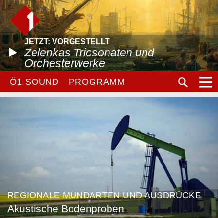
JETZT: VORGESTELLT
Zelenkas Triosonaten und
Orchesterwerke
Ö1 SOUND
PROGRAMM
REGIONALE MUNDARTEN UND AUSDRÜCKE
Akustische Bodenproben