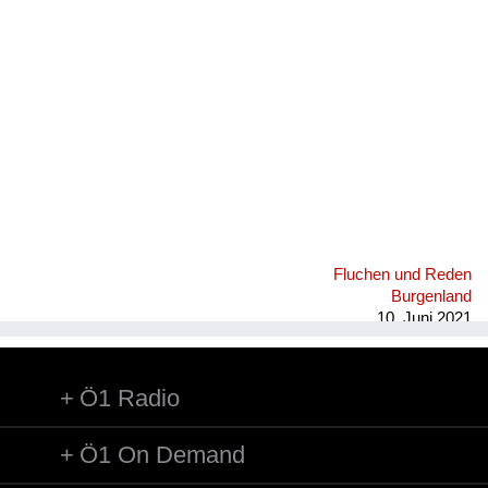
Fluchen und Reden
Mensch, Tier und Alltag
Schmankerln und
Kulinarisches
Fluchen und Reden
Burgenland
10. Juni 2021
Ö1 Radio
Ö1 On Demand