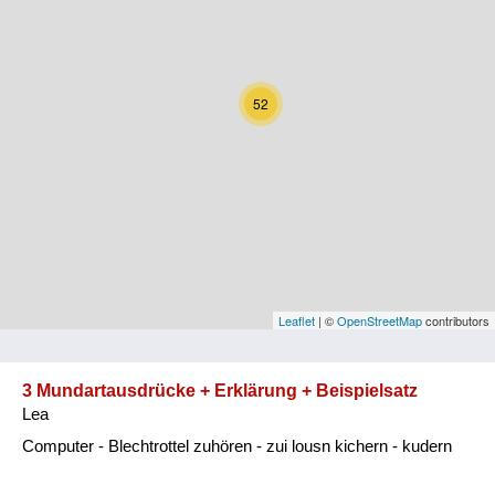
Kärnten
Niederösterreich
52
Oberösterreich
Salzburg
Steiermark
Tirol
Vorarlberg
Leaflet
| ©
OpenStreetMap
contributors
Wien
3 Mundartausdrücke + Erklärung + Beispielsatz
Lea
Kategorie
Computer - Blechtrottel zuhören - zui lousn kichern - kudern
Natur und Landwirtschaft