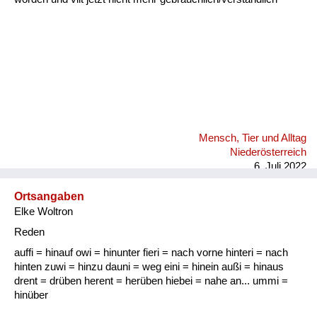
Mensch, Tier und Alltag
Niederösterreich
6. Juli 2022
Ortsangaben
Elke Woltron
Reden
auffi = hinauf owi = hinunter fieri = nach vorne hinteri = nach
hinten zuwi = hinzu dauni = weg eini = hinein außi = hinaus
drent = drüben herent = herüben hiebei = nahe an... ummi =
hinüber