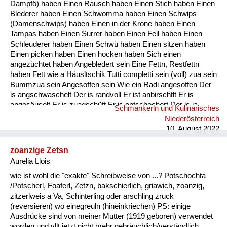
Dampfö) haben Einen Rausch haben Einen Stich haben Einen
Blederer haben Einen Schwomma haben Einen Schwips
(Damenschwips) haben Einen in der Krone haben Einen
Tampas haben Einen Surrer haben Einen Feil haben Einen
Schleuderer haben Einen Schwü haben Einen sitzen haben
Einen picken haben Einen hocken haben Sich einen
angezüchtet haben Angebledert sein Eine Fettn, Restfettn
haben Fett wie a Häusltschik Tutti completti sein (voll) zua sein
Bummzua sein Angesoffen sein Wie ein Radi angesoffen Der
is angschwaschelt Der is randvoll Er ist anbirschtlt Er is
angesäuselt Er is zuagschütt Er is ontschechert Der is ja
Schmankerln und Kulinarisches
schon gaunz steif Der is steif (steifer Blick) Fett wie ein
Niederösterreich
Radierer Blunzenfett sein Angefüllt sein abgefüllt sein
10. August 2022
angekübelt sein Angestochen sein versumpft...
zoanzige Zetsn
Aurelia Llois
wie ist wohl die "exakte" Schreibweise von ...? Potschochta
/Potscherl, Foaferl, Zetzn, bakschierlich, griawich, zoanzig,
zitzerlweis a Va, Schinterling oder arschling zruck
(reversieren) wo einegreuln (hineinkriechen) PS: einige
Ausdrücke sind von meiner Mutter (1919 geboren) verwendet
worden und vllt jetzt nicht mehr gebräuchlich/verständlich