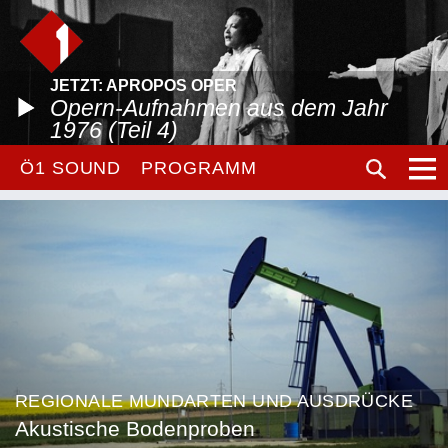
JETZT: APROPOS OPER
Opern-Aufnahmen aus dem Jahr
1976 (Teil 4)
Ö1 SOUND
PROGRAMM
REGIONALE MUNDARTEN UND AUSDRÜCKE
Akustische Bodenproben