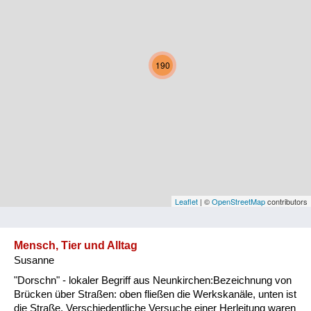
Kärnten
Niederösterreich
190
Oberösterreich
Salzburg
Steiermark
Tirol
Vorarlberg
Leaflet
| ©
OpenStreetMap
contributors
Wien
Mensch, Tier und Alltag
Susanne
Kategorie
"Dorschn" - lokaler Begriff aus Neunkirchen:Bezeichnung von
Natur und Landwirtschaft
Brücken über Straßen: oben fließen die Werkskanäle, unten ist
die Straße. Verschiedentliche Versuche einer Herleitung waren