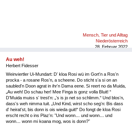
Mensch, Tier und Alltag
Niederösterreich
28. Februar 2022
Au weh!
Herbert Fidesser
Weinviertler Ui-Mundart: D' kloa Rosi wü im Gort'n a Ros'n
procka - a rosane Ros'n, a scheene. Do sticht s'a si on an
saubled'n Doon agrat in ihr'n Dama eene. Si reert no da Muida,
„Au weh! Do schau her! Mee Finga is gonz volla Bluit! “
D'Muida muiss s' trest'n: „'s is jo net so schlimm.“ Und blos'n,
dass's weh nimma tuit. „Und Kind, wirst scho seg'n: Bis dass
d' heirat'st, bis donn is ois wieda guit!“ Do fongt de kloa Rosi
erscht recht o ins Plaz'n: "Und wonn… und wonn… und
wonn… wonn mi koana mog, wos is donn?"