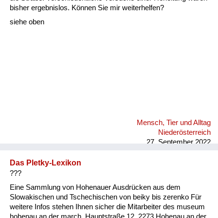
Fluchen und Reden
bisher ergebnislos. Können Sie mir weiterhelfen?
siehe oben
Mensch, Tier und Alltag
Schmankerln und
Kulinarisches
Mensch, Tier und Alltag
Niederösterreich
27. September 2022
Das Pletky-Lexikon
???
Eine Sammlung von Hohenauer Ausdrücken aus dem
Slowakischen und Tschechischen von beiky bis zerenko Für
weitere Infos stehen Ihnen sicher die Mitarbeiter des museum
hohenau an der march, Hauptstraße 12, 2273 Hohenau an der