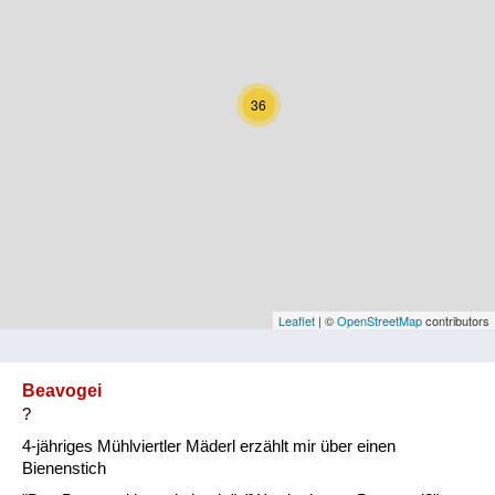
Kärnten
Niederösterreich
36
Oberösterreich
Salzburg
Steiermark
Tirol
Vorarlberg
Leaflet
| ©
OpenStreetMap
contributors
Wien
Beavogei
?
Kategorie
4-jähriges Mühlviertler Mäderl erzählt mir über einen
Natur und Landwirtschaft
Bienenstich