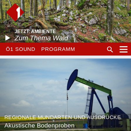
JETZT: AMBIENTE
Zum Thema Wald
Ö1 SOUND
PROGRAMM
REGIONALE MUNDARTEN UND AUSDRÜCKE
Akustische Bodenproben