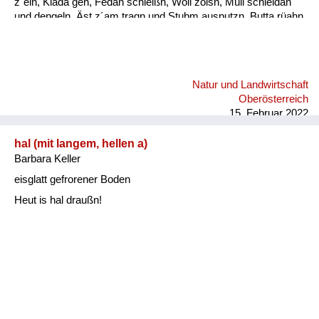
z`ein, Kiada geh, Fedan schleißn, Woll zoisn, Müli schleidan
und dengeln. Äst z´am tragn und Stubm ausputzn, Butta rüahn
und Keonbrot bocha, Bam ostreicha, Stall weißintn, Oa
onehma, Howan dreschn, Holzschuah mocha, Besn bind´n,
rund ums Haus is nu zan Mah´, bis zan Schneim is nu vü zan
toa, dass oll´samt ordndli hergricht is, ba so vü Arbat gibt´s nix
Natur und Landwirtschaft
z´lacha, da kimmt ma kam zan Kinamocha. Da Herbst klopft
Oberösterreich
langsam a, d´Schwalbm fliagn scho davo, wann glei da
15. Februar 2022
Behmwind w...
hal (mit langem, hellen a)
Barbara Keller
eisglatt gefrorener Boden
Heut is hal draußn!