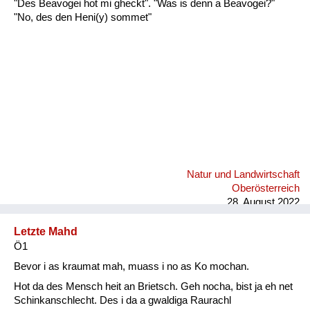
"Des Beavogei hot mi gheckt". "Was is denn a Beavogei?"
Fluchen und Reden
"No, des den Heni(y) sommet"
Mensch, Tier und Alltag
Schmankerln und
Kulinarisches
Natur und Landwirtschaft
Oberösterreich
28. August 2022
Letzte Mahd
Ö1
Bevor i as kraumat mah, muass i no as Ko mochan.
Hot da des Mensch heit an Brietsch. Geh nocha, bist ja eh net
Schinkanschlecht. Des i da a gwaldiga Raurachl