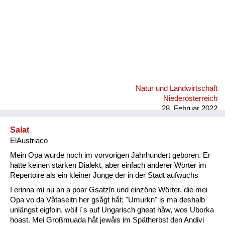
Natur und Landwirtschaft
Niederösterreich
28. Februar 2022
Salat
ElAustriaco
Mein Opa wurde noch im vorvorigen Jahrhundert geboren. Er
hatte keinen starken Dialekt, aber einfach anderer Wörter im
Repertoire als ein kleiner Junge der in der Stadt aufwuchs
I erinna mi nu an a poar Gsatzln und einzöne Wörter, die mei
Opa vo da Våtaseitn her gsågt håt: "Umurkn" is ma deshalb
unlängst eigfoin, wöil i´s auf Ungarisch gheat håw, wos Uborka
hoast. Mei Großmuada håt jewåis im Spätherbst den Andivi