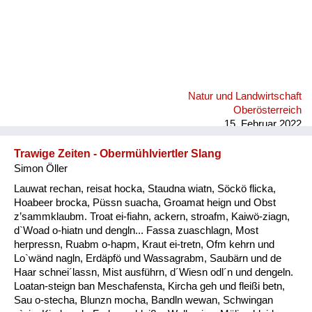
Natur und Landwirtschaft
Oberösterreich
15. Februar 2022
Trawige Zeiten - Obermühlviertler Slang
Simon Öller
Lauwat rechan, reisat hocka, Staudna wiatn, Söckö flicka,
Hoabeer brocka, Püssn suacha, Groamat heign und Obst
z’sammklaubm. Troat ei-fiahn, ackern, stroafm, Kaiwö-ziagn,
d`Woad o-hiatn und dengln... Fassa zuaschlagn, Most
herpressn, Ruabm o-hapm, Kraut ei-tretn, Ofm kehrn und
Lo`wänd nagln, Erdäpfö und Wassagrabm, Saubärn und de
Haar schnei´lassn, Mist ausführn, d´Wiesn odl´n und dengeln.
Loatan-steign ban Meschafensta, Kircha geh und fleißi betn,
Sau o-stecha, Blunzn mocha, Bandln wewan, Schwingan