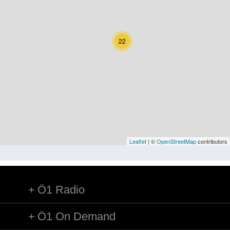
Kärnten
Niederösterreich
22
Oberösterreich
Salzburg
Steiermark
Tirol
Vorarlberg
Leaflet
| ©
OpenStreetMap
contributors
Wien
Ö1 Radio
Kategorie
Natur und Landwirtschaft
Ö1 On Demand