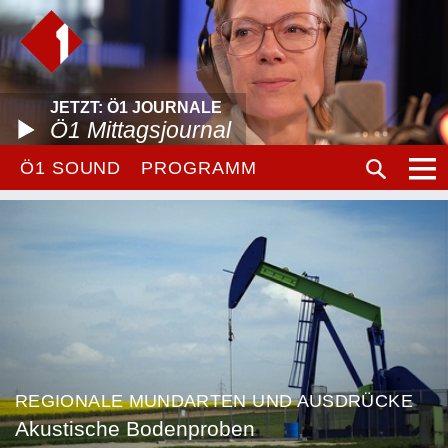
JETZT: Ö1 JOURNALE
Ö1 Mittagsjournal
Ö1 SOUND
PROGRAMM
REGIONALE MUNDARTEN UND AUSDRÜCKE
Akustische Bodenproben