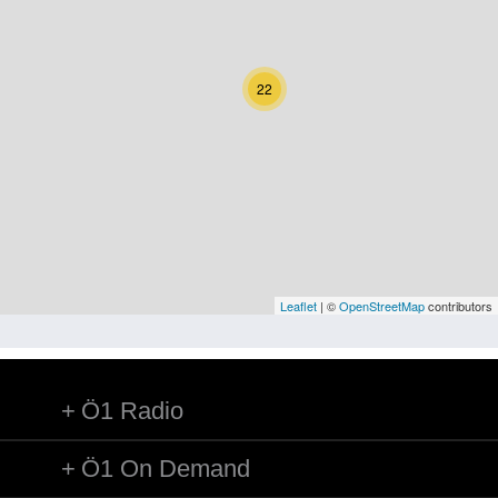
Kärnten
Niederösterreich
22
Oberösterreich
Salzburg
Steiermark
Tirol
Vorarlberg
Leaflet
| ©
OpenStreetMap
contributors
Wien
Ö1 Radio
Kategorie
Natur und Landwirtschaft
Ö1 On Demand