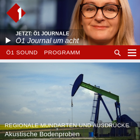
JETZT: Ö1 JOURNALE
Ö1 Journal um acht
Ö1 SOUND
PROGRAMM
REGIONALE MUNDARTEN UND AUSDRÜCKE
Akustische Bodenproben