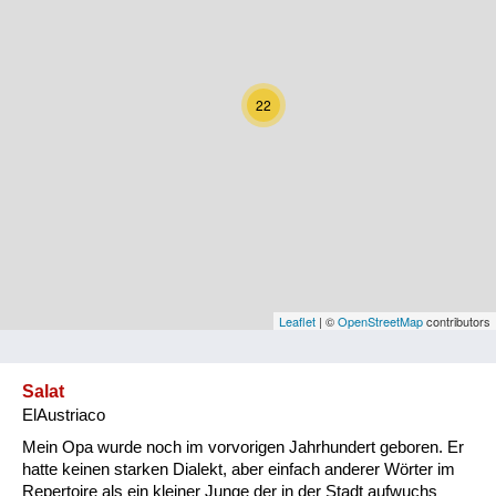
Kärnten
Niederösterreich
22
Oberösterreich
Salzburg
Steiermark
Tirol
Vorarlberg
Leaflet
| ©
OpenStreetMap
contributors
Wien
Salat
ElAustriaco
Kategorie
Mein Opa wurde noch im vorvorigen Jahrhundert geboren. Er
Natur und Landwirtschaft
hatte keinen starken Dialekt, aber einfach anderer Wörter im
Repertoire als ein kleiner Junge der in der Stadt aufwuchs