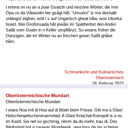
Fluchen und Reden
I erinna mi nu an a poar Gsatzln und einzöne Wörter, die mei
Opa vo da Våtaseitn her gsågt håt: "Umurkn" is ma deshalb
Mensch, Tier und Alltag
unlängst eigfoin, wöil i´s auf Ungarisch gheat håw, wos Uborka
hoast. Mei Großmuada håt jewåis im Spätherbst den Andivi
Schmankerln und
Salåt vom Goatn in n Keller umpflånzt. So woans früher die
Kulinarisches
Oanzigen, die im Winter nu an frischen grean Salåt ghåwt
håm.
Schmankerln und Kulinarisches
Oberösterreich
18. Februar 2022
Oberösterreichische Mundart
Oberösterreichische Mundart
I wiara Noa mit di Hoa auf di Bödn beim Frisea. Gib ma a Glasl
Hetschenpetschenmarmelad. A Glasl Kriachal-Kompott is a nu
im Kastl. Sei net so gschmig, nimm da do mehr, trau di. Des
Weibsbüd hot a sauwas Mundwerk, owa loss da nix scheina,