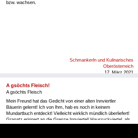
bzw. wachsen.
Schmankerln und Kulinarisches
Oberösterreich
17. März 2021
A gsöchts Fleisch!
A gsöchts Fleisch
Mein Freund hat das Gedicht von einer alten Innviertler
Bäuerin gelernt! Ich von Ihm, hab es noch in keinem
Mundartbuch entdeckt! Vielleicht wirklich mündlich überliefert!
Granatz erinnert an die Grenze Innviertel/ Hausruckviertel, als
das Innviertel noch zu Bayern gehörte!