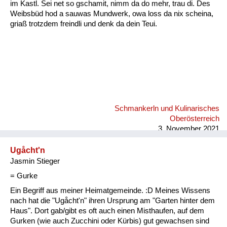
im Kastl. Sei net so gschamit, nimm da do mehr, trau di. Des
Weibsbüd hod a sauwas Mundwerk, owa loss da nix scheina,
griaß trotzdem freindli und denk da dein Teui.
Schmankerln und Kulinarisches
Oberösterreich
3. November 2021
Ugåcht'n
Jasmin Stieger
= Gurke
Ein Begriff aus meiner Heimatgemeinde. :D Meines Wissens
nach hat die "Ugåcht'n" ihren Ursprung am "Garten hinter dem
Haus". Dort gab/gibt es oft auch einen Misthaufen, auf dem
Gurken (wie auch Zucchini oder Kürbis) gut gewachsen sind