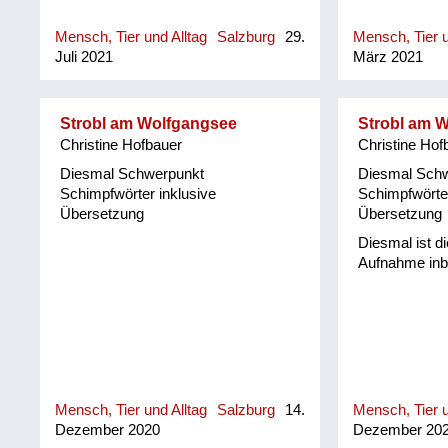
(geschlechtsneutr.) anwesend
(meint nicht unbedingt Besuch,
Mensch, Tier und Alltag
Salzburg
29.
Mensch, Tier u
sondern, dass man dort zu tun hatte
Juli 2021
März 2021
bzw. die dortige Anwesenheit einen
bestimmten, aber nicht explizit zum
Ausdruck gebrachten Grund hatte)
Strobl am Wolfgangsee
Strobl am 
Christine Hofbauer
Christine Hof
Diesmal Schwerpunkt
Diesmal Sch
Schimpfwörter inklusive
Schimpfwörter
Übersetzung
Übersetzung
Diesmal ist d
Aufnahme inbe
Mensch, Tier und Alltag
Salzburg
14.
Mensch, Tier u
Dezember 2020
Dezember 20