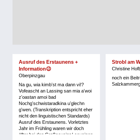
Tirol
Alltag
Vorarlberg
Schmankerln
und
Wien
Kulinarisches
Ausruf des Erstaunens +
Strobl am 
Information😉
Christine Hof
Oberpinzgau
noch ein Beit
Salzkammerg
Na gu, wia kimb'st ma dann vi!?
Vofeascht an Lassing san mia a'woi
z'oastan amoi bad
Nochg'schwistaradkina u'glechn
g'wen. (Transkription entspricht eher
nicht den linguistischen Standards)
Ausruf des Erstaunens. Vorletztes
Jahr im Frühling waren wir doch
öfter bei den Großcousins/-cousinen