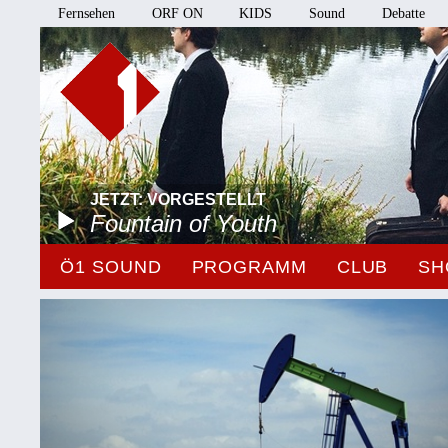
Fernsehen
ORF ON
KIDS
Sound
Debatte
JETZT: VORGESTELLT
Fountain of Youth
Ö1 SOUND
PROGRAMM
CLUB
SH