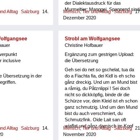
der Dialektausdruck für das
Murmeltier: Manggei. Spannend sind
nd Alltag
Salzburg
14.
Mensch, Tier und Alltag
Salzburg
17
auch Sprachrelikte aus alter Zeit, wie
Dezember 2020
etwa das „Faschtl“ Holz, in dem
unschwer das lateinische „fasces“
für Bündel noch erkennbar ist. Oder
Wolfgangsee
Strobl am Wolfgangsee
der „Foam“, etwa als Schaum auf
bauer
Christine Hofbauer
dem Bier, der an seinen englischen
Bruder „foam“ stark erinnert. Aber
werpunkt
Ergänzung zum gestrigen Upload:
auch Begriffe, die es nur im
 inclusive
die Übersetzung
Großraum Pongau/Pinzgau gibt, von
Geh sei do net so gschelat, tua da
deren Herkunft ich jedoch keine
ie Übersetzung in der
do a Fiachta fia, dei Kidl is eh scho
Ahnung habe, gehen schön langsam
griffen.
gånz dreckig. Und um an Mund bist
verloren, leider. Etwa der Noxei
a råmig, du Påtznlippi ! Sei doch
(Knäblein) oder die Tranggin
nicht so dickköpfig, binde dir die
(Weibsbild). Der Noxei kann dabei
Schürze vor, dein Kleid ist eh schon
„kasig“ sein, also herzig, die
ganz schmutzig. Und um den Mund
Tranggin durchaus „scheickig“, also
bist du auch verschmiert, du
schrecklich.
Schmutzfink. Oide Lait san oft
wiaflat und gånz damisch im Kopf
nd Alltag
Salzburg
14.
Mensch, Tier und Alltag
Salzburg
21
und san dån a recht haudig bonand ,
20
November 2020
di kinan oft ned amål mehr grächa