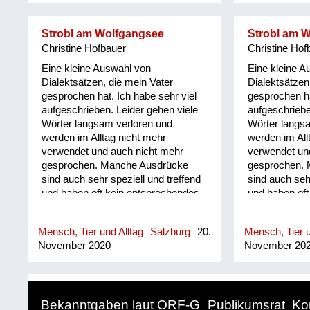
Strobl am Wolfgangsee
Strobl am 
Christine Hofbauer
Christine Hof
Eine kleine Auswahl von
Eine kleine A
Dialektsätzen, die mein Vater
Dialektsätzen
gesprochen hat. Ich habe sehr viel
gesprochen ha
aufgeschrieben. Leider gehen viele
aufgeschriebe
Wörter langsam verloren und
Wörter langs
werden im Alltag nicht mehr
werden im All
verwendet und auch nicht mehr
verwendet un
gesprochen. Manche Ausdrücke
gesprochen.
sind auch sehr speziell und treffend
sind auch sehr
und haben oft kein entsprechendes
und haben oft
Äquivalent in der Hochsprache.
Äquivalent in
Auch sprachgeschichtlich ist
Auch sprachge
Mensch, Tier und Alltag
Salzburg
20.
Mensch, Tier u
manches interessant, z. B. heißt
manches inter
November 2020
November 20
dålig auf schwedisch schlecht,
dålig auf sch
genau so hat es mein Vater
genau so hat 
verwendet.
verwendet.
Bekanntgaben laut ORF-G
Publikumsrat
Ko