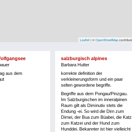
Leaflet
| ©
OpenStreetMap
contribut
Wolfgangsee
salzburgisch alpines
bauer
Barbara Hutter
rag aus dem
korrekte definition der
ut
verkleinerungsform und ein paar
selten gewordene begriffe.
Begriffe aus dem Pongau/Pinzgau.
Im Salzburgischen im inneralpinen
Raum gilt als Diminutiv stets die
Endung -ei. So wird die Dirn zum
Dirnei, der Bua zum Büabei, die Katz
zum Katzei und der Hund zum
Hunddei. Bekannter ist hier vielleicht