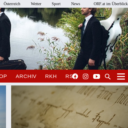
Österreich
Wetter
Sport
News
ORF.at im Überblick
OP
ARCHIV
RKH
RSO