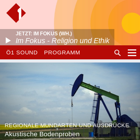
JETZT: IM FOKUS (WH.)
Im Fokus - Religion und Ethik
Ö1 SOUND
PROGRAMM
REGIONALE MUNDARTEN UND AUSDRÜCKE
Akustische Bodenproben