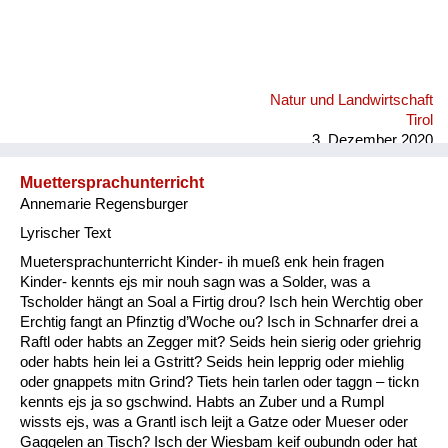
Natur und Landwirtschaft
Tirol
3. Dezember 2020
Muettersprachunterricht
Annemarie Regensburger
Lyrischer Text
Muetersprachunterricht Kinder- ih mueß enk hein fragen
Kinder- kennts ejs mir nouh sagn was a Solder, was a
Tscholder hängt an Soal a Firtig drou? Isch hein Werchtig ober
Erchtig fangt an Pfinztig d’Woche ou? Isch in Schnarfer drei a
Raftl oder habts an Zegger mit? Seids hein sierig oder griehrig
oder habts hein lei a Gstritt? Seids hein lepprig oder miehlig
oder gnappets mitn Grind? Tiets hein tarlen oder taggn – tickn
kennts ejs ja so gschwind. Habts an Zuber und a Rumpl
wissts ejs, was a Grantl isch leijt a Gatze oder Mueser oder
Gaggelen an Tisch? Isch der Wiesbam keif oubundn oder hat