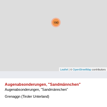
Kärnten
Niederösterreich
190
Oberösterreich
Salzburg
Steiermark
Tirol
Vorarlberg
Leaflet
| ©
OpenStreetMap
contributors
Wien
Augenabsonderungen, "Sandmännchen"
Augenabsonderungen, "Sandmännchen"
Kategorie
Grenaggn (Tiroler Unterland)
Natur und Landwirtschaft