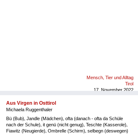
Fluchen und Reden
Mensch, Tier und Alltag
Schmankerln und
Kulinarisches
Mensch, Tier und Alltag
Tirol
17. November 2022
Aus Virgen in Osttirol
Michaela Ruggenthaler
Bü (Bub), Jandle (Mädchen), ofta (danach - ofta da Schüle
nach der Schule), it genü (nicht genug), Teschte (Kasserole),
Fiawitz (Neugierde), Ombrelle (Schirm), selbegn (deswegen)