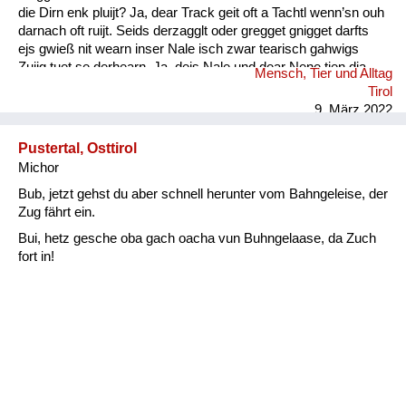
die Dirn enk pluijt? Ja, dear Track geit oft a Tachtl wenn’sn ouh
darnach oft ruijt. Seids derzagglt oder gregget gnigget darfts
ejs gwieß nit wearn inser Nale isch zwar tearisch gahwigs
Zuijg tuet se derhearn. Ja, dejs Nale und dear Nene tien dia
Mensch, Tier und Alltag
Wearter gwieß verschtiahn. Kinder- ejs darfts nie vergessn :
Tirol
Ouh die Muetersprach isch ...
9. März 2022
Pustertal, Osttirol
Michor
Bub, jetzt gehst du aber schnell herunter vom Bahngeleise, der
Zug fährt ein.
Bui, hetz gesche oba gach oacha vun Buhngelaase, da Zuch
fort in!