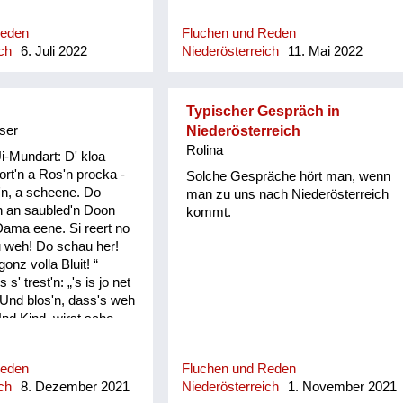
verständlich
Reden
Fluchen und Reden
ch
6. Juli 2022
Niederösterreich
11. Mai 2022
Typischer Gespräch in
ser
Niederösterreich
Rolina
Ui-Mundart: D' kloa
rt'n a Ros'n procka -
Solche Gespräche hört man, wenn
'n, a scheene. Do
man zu uns nach Niederösterreich
on an saubled'n Doon
kommt.
 Dama eene. Si reert no
 weh! Do schau her!
onz volla Bluit! “
s' trest'n: „'s is jo net
Und blos'n, dass's weh
Und Kind, wirst scho
s d' heirat'st, bis donn
uit!“ Do fongt de kloa
Reden
Fluchen und Reden
cht o ins Plaz'n: "Und
ch
8. Dezember 2021
Niederösterreich
1. November 2021
wonn… und wonn…