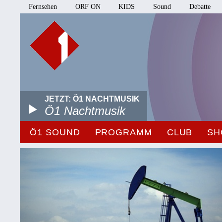
Fernsehen
ORF ON
KIDS
Sound
Debatte
JETZT: Ö1 NACHTMUSIK
Ö1 Nachtmusik
Ö1 SOUND
PROGRAMM
CLUB
SH