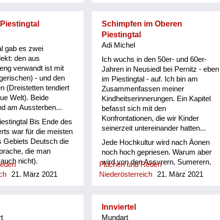
a mog, wos is donn?"
Piestingtal
Schimpfen im Oberen
Piestingtal
Adi Michel
l gab es zwei
ekt: den aus
Ich wuchs in den 50er- und 60er-
ng verwandt ist mit
Jahren in Neusiedl bei Pernitz - eben
erischen) - und den
im Piestingtal - auf. Ich bin am
n (Dreistetten tendiert
Zusammenfassen meiner
eue Welt). Beide
Kindheitserinnerungen. Ein Kapitel
nd am Aussterben...
befasst sich mit den
Konfrontationen, die wir Kinder
estingtal Bis Ende des
seinerzeit untereinander hatten...
rts war für die meisten
s Gebiets Deutsch die
Jede Hochkultur wird nach Äonen
prache, die man
noch hoch gepriesen. Warum aber
 auch nicht).
wird von den Assyrern, Sumerern,
Reden
Fluchen und Reden
end lustig und
Babyloniern, Ägyptern, Griechen,
ch
21. März 2021
Niederösterreich
21. März 2021
seucht klang es, wenn
Chinesen, Azteken und wie sie alle
tzten. Als ich 1975 als
weise waren, nicht überliefert, wie
rer in Gutenstein
sie sich verhalten haben, wenn sie
Innviertel
te ich
„ang´fressen“ waren? Schimpfen im
t
Mundart
schiede zwischen dem