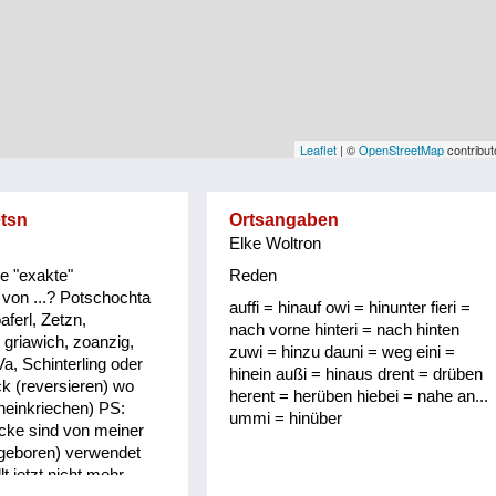
Leaflet
| ©
OpenStreetMap
contribut
etsn
Ortsangaben
Elke Woltron
ie "exakte"
Reden
von ...? Potschochta
auffi = hinauf owi = hinunter fieri =
aferl, Zetzn,
nach vorne hinteri = nach hinten
 griawich, zoanzig,
zuwi = hinzu dauni = weg eini =
Va, Schinterling oder
hinein außi = hinaus drent = drüben
ck (reversieren) wo
herent = herüben hiebei = nahe an...
ineinkriechen) PS:
ummi = hinüber
cke sind von meiner
 geboren) verwendet
t jetzt nicht mehr