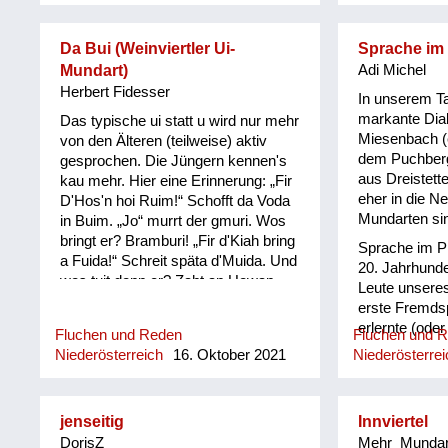
wonn mi koan
Da Bui (Weinviertler Ui-
Sprache im 
Mundart)
Adi Michel
Herbert Fidesser
In unserem Ta
markante Dial
Das typische ui statt u wird nur mehr
Miesenbach (e
von den Älteren (teilweise) aktiv
dem Puchberg
gesprochen. Die Jüngern kennen's
aus Dreistette
kau mehr. Hier eine Erinnerung: „Fir
eher in die N
D'Hos'n hoi Ruim!“ Schofft da Voda
Mundarten si
in Buim. „Jo“ murrt der gmuri. Wos
bringt er? Bramburi! „Fir d'Kiah bring
Sprache im Pi
a Fuida!“ Schreit späta d'Muida. Und
20. Jahrhunde
wos tuit donn er? Zaht an Howan
Leute unsere
daher! „Le' o' deene Schui', geh'
erste Fremds
möcha de Kui!“ Wos mocht a, da
erlernte (oder
Fluchen und Reden
Fluchen und 
Bui? Setzt si zum Ochs'n dazui!
Dementsprech
Niederösterreich
16. Oktober 2021
Niederösterrei
Eeteut da Hias'l seen Bruida: „Fadln
stilblütenver
ausmist'n, du Luida!“ Stott'n Mist
sie diese benu
schmeisst da Bui d'Fadln in d'Grui.
Volksschulleh
jenseitig
Innviertel
wirkte, erkann
DorisZ
Mehr_Mundar
Dialektunter