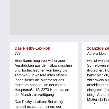
Tirol
Alltag
Vorarlberg
Schmankerln
und
Wien
Kulinarisches
Das Pletky-Lexikon
zoanzige Z
???
Aurelia Llois
Eine Sammlung von Hohenauer
wie ist wohl d
Ausdrücken aus dem Slowakischen
Schreibweise 
und Tschechischen von beiky bis
/Potscherl, Fo
zerenko Für weitere Infos stehen
bakschierlich,
Ihnen sicher die Mitarbeiter des
zitzerlweis a 
museum hohenau an der march,
arschling zru
Hauptstraße 12, 2273 Hohenau an
einegreuln (h
der March zur verfügung
einige Ausdrü
Mutter (1919
Das Pletky-Lexikon. Bei pletky
worden und vll
handelt es sich um einers der