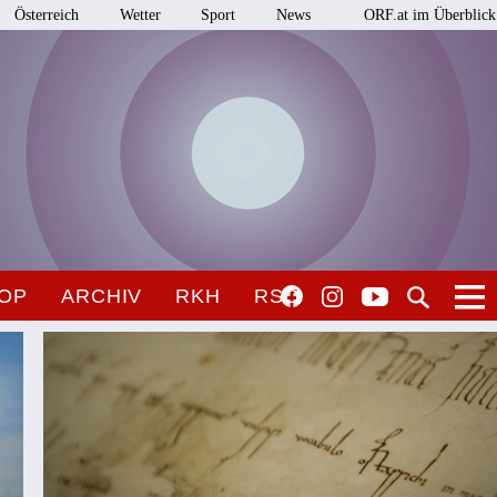
Österreich
Wetter
Sport
News
ORF.at im Überblick
OP
ARCHIV
RKH
RSO