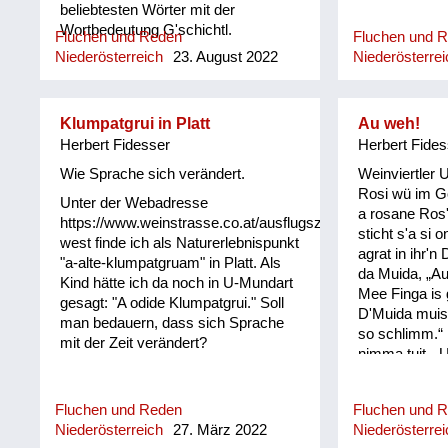
gebräuchlich/
beliebtesten Wörter mit der
Wortbedeutung G'schichtl.
Fluchen und Reden
Fluchen und 
Niederösterreich
23. August 2022
Niederösterrei
Klumpatgrui in Platt
Au weh!
Herbert Fidesser
Herbert Fides
Wie Sprache sich verändert.
Weinviertler 
Rosi wü im Go
Unter der Webadresse
a rosane Ros
https://www.weinstrasse.co.at/ausflugsziele-
sticht s'a si 
west finde ich als Naturerlebnispunkt
agrat in ihr'n
"a-alte-klumpatgruam" in Platt. Als
da Muida, „Au
Kind hätte ich da noch in U-Mundart
Mee Finga is g
gesagt: "A odide Klumpatgrui." Soll
D'Muida muiss 
man bedauern, dass sich Sprache
so schlimm.“ 
mit der Zeit verändert?
nimma tuit. „
seg'n: Bis das
is ois wieda g
Fluchen und Reden
Fluchen und 
Rosi erscht re
Niederösterreich
27. März 2022
Niederösterrei
wonn… und 