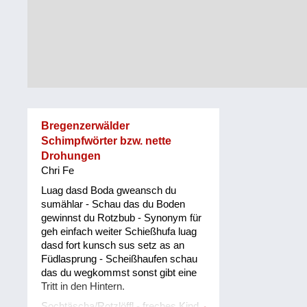
Alltag
Vorarlberg
Schmankerln
und
Wien
Kulinarisches
Bregenzerwälder
Schimpfwörter bzw. nette
Drohungen
Chri Fe
Luag dasd Boda gweansch du
sumählar - Schau das du Boden
gewinnst du Rotzbub - Synonym für
geh einfach weiter Schießhufa luag
dasd fort kunsch sus setz as an
Füdlasprung - Scheißhaufen schau
das du wegkommst sonst gibt eine
Tritt in den Hintern.
Sochtäscha/Rotzlöffl - freches Kind