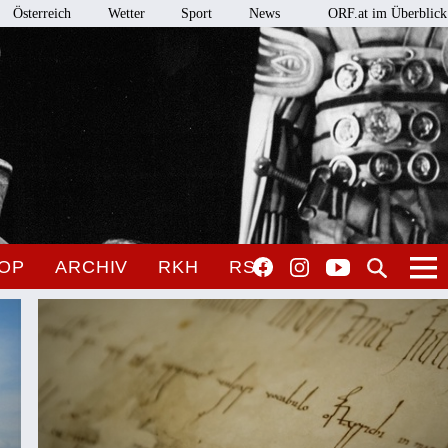
Österreich
Wetter
Sport
News
ORF.at im Überblick
OP
ARCHIV
RKH
RSO