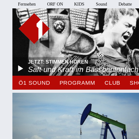
Fernsehen
ORF ON
KIDS
Sound
Debatte
JETZT: STIMMEN HÖREN
Saft und Kraft im Bassbaritonfach
Ö1 SOUND
PROGRAMM
CLUB
SH