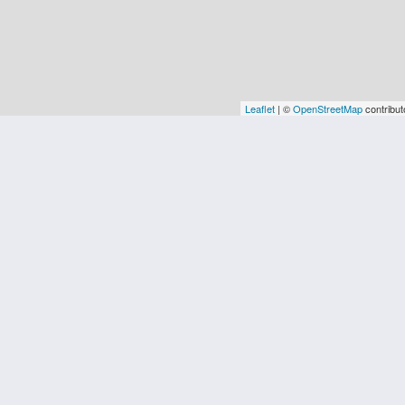
Leaflet
| ©
OpenStreetMap
contribut