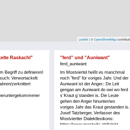
Leaflet
| ©
OpenStreetMap
contribut
elte Raskachl"
"ferd" und "Auniwant"
ferd_auniwant
m Begriff zu definieren!
Im Mostviertel heißt es manchmal
rsuch: Verwortackelt:
noch "ferd" für voriges Jahr. Und der
ahren/zerknittert
Auniwant ist der Anger.: De Leit
gengan am Auniwant do owi wo ferd
,heruntergekommener
s´Kraut g´standen is. Die Leute
gehen den Anger hinunter/wo
voriges Jahr das Kraut gestanden is.
Josef Tatzberger, Verfasser des
Mostviertler Dialektlexikons:
https://www.mostwiki.at/dialekt