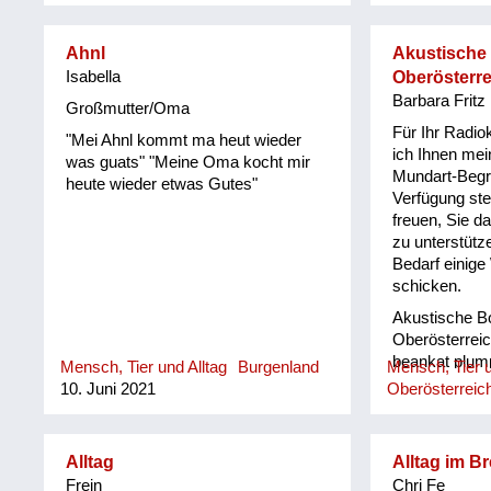
Ahnl
Akustische
Isabella
Oberösterre
Barbara Fritz
Großmutter/Oma
Für Ihr Radio
"Mei Ahnl kommt ma heut wieder
ich Ihnen mei
was guats" "Meine Oma kocht mir
Mundart-Begr
heute wieder etwas Gutes"
Verfügung ste
freuen, Sie d
zu unterstütz
Bedarf einige
schicken.
Akustische B
Oberösterreic
beankat plum
Mensch, Tier und Alltag
Burgenland
Mensch, Tier u
böfeln/ böfön
10. Juni 2021
Oberösterreic
fluchen Bowa
verrückt daun
etwas/ jeman
Alltag
Alltag im B
jemandem hin 
Frein
Chri Fe