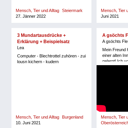
Mensch, Tier und Alltag
Steiermark
Mensch, Tier u
27. Jänner 2022
Juni 2021
3 Mundartausdrücke +
A gsöchts F
Erklärung + Beispielsatz
A gsöchts Fle
Lea
Mein Freund 
einer alten In
Computer - Blechtrottel zuhören - zui
gelernt! Ich 
lousn kichern - kudern
keinem Munda
Vielleicht wir
überliefert! G
Grenze Innvie
als das Innvi
gehörte!
Mensch, Tier und Alltag
Burgenland
Mensch, Tier u
10. Juni 2021
Oberösterreic