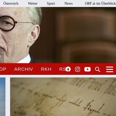
Österreich
Wetter
Sport
News
ORF.at im Überblick
l
OP
ARCHIV
RKH
RSO