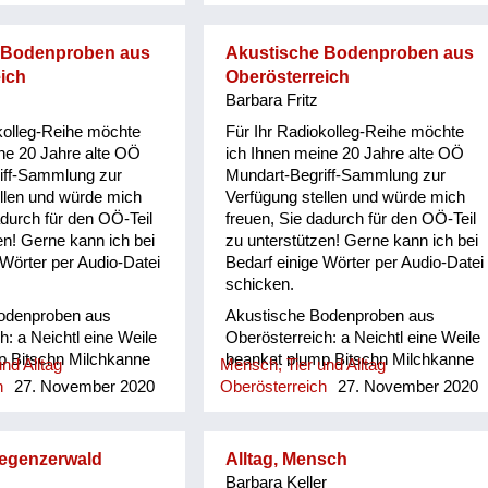
 Bodenproben aus
Akustische Bodenproben aus
ich
Oberösterreich
Barbara Fritz
kolleg-Reihe möchte
Für Ihr Radiokolleg-Reihe möchte
ne 20 Jahre alte OÖ
ich Ihnen meine 20 Jahre alte OÖ
iff-Sammlung zur
Mundart-Begriff-Sammlung zur
llen und würde mich
Verfügung stellen und würde mich
adurch für den OÖ-Teil
freuen, Sie dadurch für den OÖ-Teil
en! Gerne kann ich bei
zu unterstützen! Gerne kann ich bei
 Wörter per Audio-Datei
Bedarf einige Wörter per Audio-Datei
schicken.
odenproben aus
Akustische Bodenproben aus
h: a Neichtl eine Weile
Oberösterreich: a Neichtl eine Weile
p Bitschn Milchkanne
beankat plump Bitschn Milchkanne
nd Alltag
Mensch, Tier und Alltag
 vor sich her schimpfen/
böfeln/ böfön vor sich her schimpfen/
h
27. November 2020
Oberösterreich
27. November 2020
l Klumpen damisch
fluchen Bowal Klumpen damisch
i + zubi/ zuwi von
verrückt dauni + zubi/ zuwi von
dem weg/ zu etwas/
etwas/ jemandem weg/ zu etwas/
regenzerwald
Alltag, Mensch
Degal/ Tatsal kleines
jemandem hin Degal/ Tatsal kleines
Barbara Keller