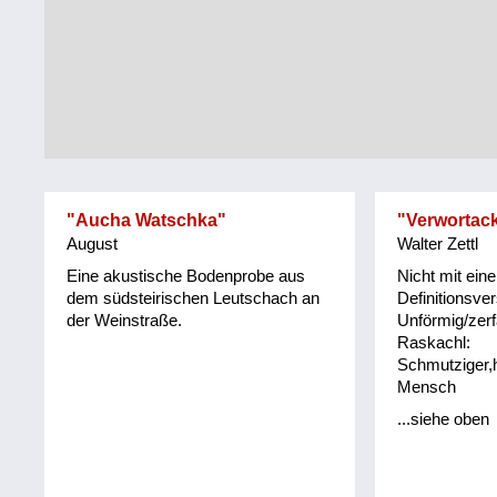
Tirol
Alltag
Vorarlberg
Schmankerln
und
Wien
Kulinarisches
"Aucha Watschka"
"Verwortack
August
Walter Zettl
Eine akustische Bodenprobe aus
Nicht mit eine
dem südsteirischen Leutschach an
Definitionsve
der Weinstraße.
Unförmig/zerf
Raskachl:
Schmutziger
Mensch
...siehe oben