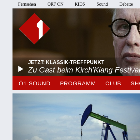
Fernsehen
ORF ON
KIDS
Sound
Debatte
JETZT: KLASSIK-TREFFPUNKT
Zu Gast beim Kirch'Klang Festiva
Ö1 SOUND
PROGRAMM
CLUB
SH