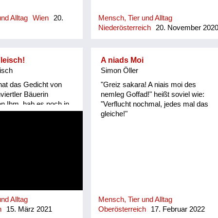
nd Alltag
Wien
20.
Mensch, Tier und Alltag
Niederösterreich
20. November 202
leisch!
A niads Moi
isch
Simon Öller
hat das Gedicht von
"Greiz sakara! A niais moi des
nviertler Bäuerin
nemleg Goffad!" heißt soviel wie:
von Ihm, hab es noch in
"Verflucht nochmal, jedes mal das
rtbuch entdeckt!
gleiche!"
klich mündlich
ranatz erinnert an die
rtel/ Hausruckviertel,
ertel noch zu Bayern
nd Alltag
Mensch, Tier und Alltag
h
15. März 2021
Oberösterreich
17. Februar 2022