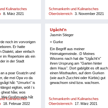
nd Kulinarisches
Schmankerln und Kulinarisches
h
8. März 2021
Oberösterreich
3. November 2021
Ugåcht'n
Jasmin Stieger
de noch im vorvorigen
= Gurke
eboren. Er hatte
Ein Begriff aus meiner
n Dialekt, aber einfach
Heimatgemeinde. :D Meines
r im Repertoire als ein
Wissens nach hat die "Ugåcht'n"
der in der Stadt
ihren Ursprung am "Garten hinter
dem Haus". Dort gab/gibt es oft auch
u an a poar Gsatzln und
einen Misthaufen, auf dem Gurken
r, die mei Opa vo da
(wie auch Zucchini oder Kürbis) gut
 gsågt håt: "Umurkn" is
gewachsen sind bzw. wachsen.
ängst eigfoin, wöil i´s
h gheat håw, wos
. Mei Großmuada håt
nd Kulinarisches
Schmankerln und Kulinarisches
therbst den Andivi
h
18. Februar 2022
Oberösterreich
17. März 2021
tn in n Keller