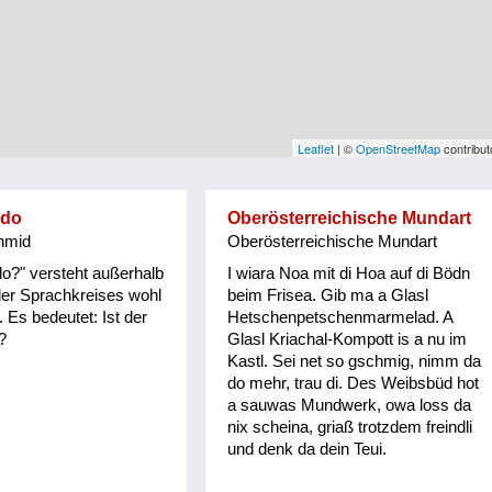
Leaflet
| ©
OpenStreetMap
contribut
 do
Oberösterreichische Mundart
hmid
Oberösterreichische Mundart
 do?" versteht außerhalb
I wiara Noa mit di Hoa auf di Bödn
ler Sprachkreises wohl
beim Frisea. Gib ma a Glasl
Es bedeutet: Ist der
Hetschenpetschenmarmelad. A
?
Glasl Kriachal-Kompott is a nu im
Kastl. Sei net so gschmig, nimm da
do mehr, trau di. Des Weibsbüd hot
a sauwas Mundwerk, owa loss da
nix scheina, griaß trotzdem freindli
und denk da dein Teui.