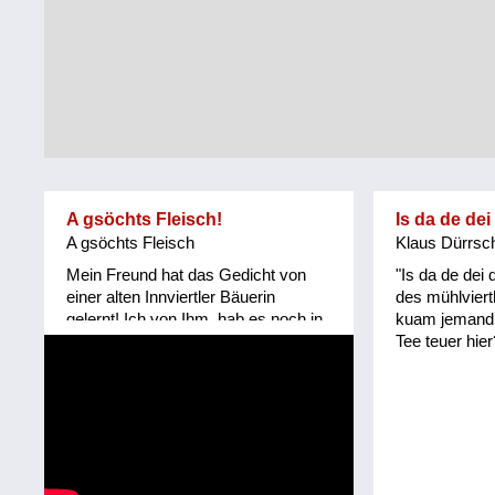
Tirol
Alltag
Vorarlberg
Schmankerln
und
Wien
Kulinarisches
A gsöchts Fleisch!
Is da de dei
A gsöchts Fleisch
Klaus Dürrsc
Mein Freund hat das Gedicht von
"Is da de dei
einer alten Innviertler Bäuerin
des mühlviert
gelernt! Ich von Ihm, hab es noch in
kuam jemand. 
keinem Mundartbuch entdeckt!
Tee teuer hier
Vielleicht wirklich mündlich
überliefert! Granatz erinnert an die
Grenze Innviertel/ Hausruckviertel,
als das Innviertel noch zu Bayern
gehörte!