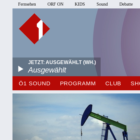
Fernsehen
ORF ON
KIDS
Sound
Debatte
JETZT: AUSGEWÄHLT (WH.)
Ausgewählt
Ö1 SOUND
PROGRAMM
CLUB
SH