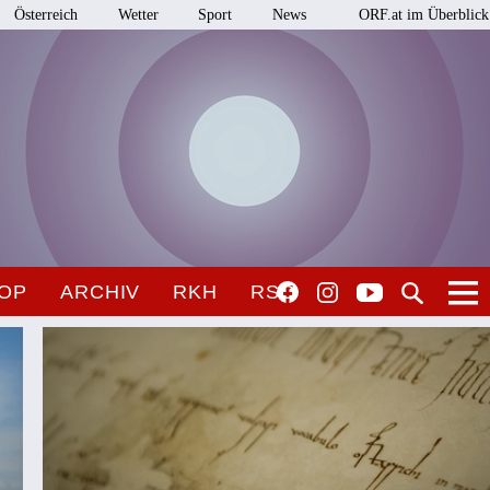
Österreich
Wetter
Sport
News
ORF.at im Überblick
OP
ARCHIV
RKH
RSO