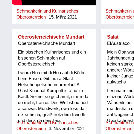
Schmankerln und Kulinarisches
Schmankerln u
Oberösterreich
15. März 2021
Oberösterreic
Oberösterreichische Mundart
Salat
Oberösterreichische Mundart
ElAustriaco
Ein bisschen Kulinarisches und ein
Mein Opa wur
bisschen Schimpfen auf
Jahrhundert g
Oberösterreichisch
keinen starke
anderer Wörte
I wiara Noa mit di Hoa auf di Bödn
kleiner Junge 
beim Frisea. Gib ma a Glasl
aufwuchs
Hetschenpetschenmarmelad. A
Glasl Kriachal-Kompott is a nu im
I erinna mi n
Kastl. Sei net so gschamit, nimm da
einzöne Wörte
do mehr, trau di. Des Weibsbüd hod
Våtaseitn her
a sauwas Mundwerk, owa loss da
ma deshalb unl
nix scheina, griaß trotzdem freindli
auf Ungarisc
und denk da dein Teui.
Uborka hoast
Schmankerln und Kulinarisches
Schmankerln u
jewåis im Spä
Oberösterreich
3. November 2021
Oberösterreic
Salåt vom Goa