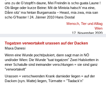
uns zu de G’stopft’n daune, Mei Freindin is scho guata Laune !
Ob långe oder kurze Beine: Mit de Minista hatsch’ ma eine,
Dånn sitz’ ma hintan Burgamasta – Heast, mia zwa, mia san
scho G’fraster ! 24. Jänner 2010 Hans Dostal
Mensch, Tier und Alltag
Wien
17. November 2020
Togatzen verwortakelt urassen auf der Dacken
Maxa Danesi
Wenn eine Wunde pocht/pulsiert, dann sagt man in NÖ
und/oder Wien: Die Wunde "tuat togatzen" Zwei Halsketten in
einer Schatulle sind ineinander verschlungen = sie sind ganz
"verwortakelt"
Urassen = verschwenden Krank darnieder liegen = auf der
Dacken (syn. Matte) liegen, Türmatte = "Tiadack'n"