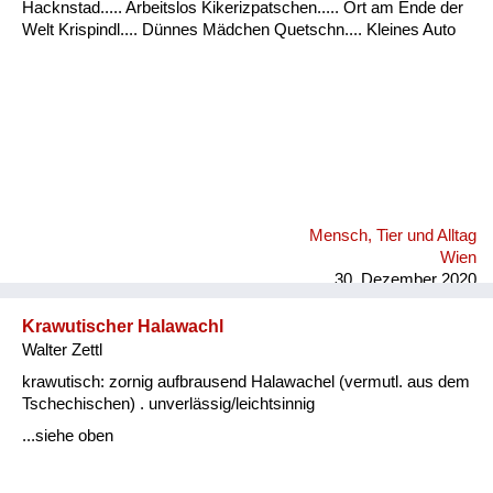
Hacknstad..... Arbeitslos Kikerizpatschen..... Ort am Ende der
Welt Krispindl.... Dünnes Mädchen Quetschn.... Kleines Auto
Mensch, Tier und Alltag
Wien
30. Dezember 2020
Krawutischer Halawachl
Walter Zettl
krawutisch: zornig aufbrausend Halawachel (vermutl. aus dem
Tschechischen) . unverlässig/leichtsinnig
...siehe oben