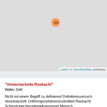
Kärnten
Niederösterreich
123
Oberösterreich
Salzburg
Steiermark
Tirol
Vorarlberg
Leaflet
| ©
OpenStreetMap
contributors
Wien
"Verwortackelte Raskachl"
Walter Zettl
Kategorie
Nicht mit einem Begriff zu definieren! Definitionsversuch:
Natur und Landwirtschaft
Verwortackelt: Unförmig/zerfahren/zerknittert Raskachl:
Schmutziger,heruntergekommener Mensch