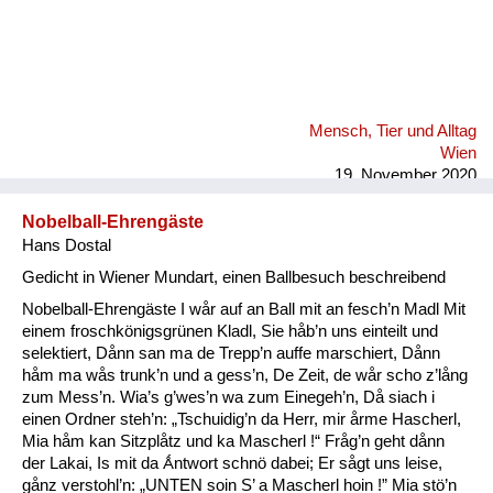
Mensch, Tier und Alltag
Wien
19. November 2020
Nobelball-Ehrengäste
Hans Dostal
Gedicht in Wiener Mundart, einen Ballbesuch beschreibend
Nobelball-Ehrengäste I wår auf an Ball mit an fesch’n Madl Mit
einem froschkönigsgrünen Kladl, Sie håb’n uns einteilt und
selektiert, Dånn san ma de Trepp’n auffe marschiert, Dånn
håm ma wås trunk’n und a gess’n, De Zeit, de wår scho z’lång
zum Mess’n. Wia’s g’wes’n wa zum Einegeh’n, Då siach i
einen Ordner steh’n: „Tschuidig’n da Herr, mir årme Hascherl,
Mia håm kan Sitzplåtz und ka Mascherl !“ Fråg’n geht dånn
der Lakai, Is mit da Ǻntwort schnö dabei; Er sågt uns leise,
gånz verstohl’n: „UNTEN soin S’ a Mascherl hoin !” Mia stö’n