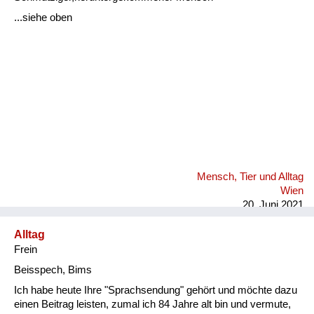
Fluchen und Reden
...siehe oben
Mensch, Tier und Alltag
Schmankerln und
Kulinarisches
Mensch, Tier und Alltag
Wien
20. Juni 2021
Alltag
Frein
Beisspech, Bims
Ich habe heute Ihre "Sprachsendung" gehört und möchte dazu
einen Beitrag leisten, zumal ich 84 Jahre alt bin und vermute,