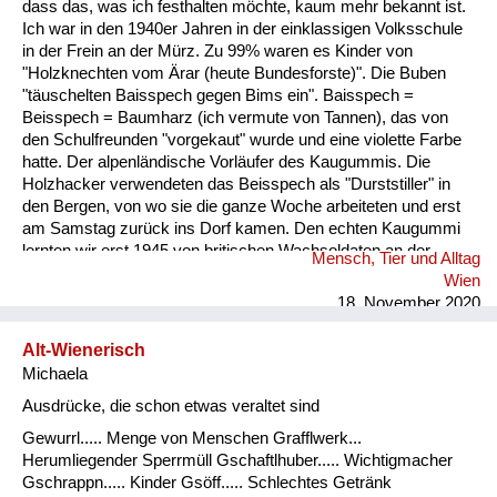
dass das, was ich festhalten möchte, kaum mehr bekannt ist.
Ich war in den 1940er Jahren in der einklassigen Volksschule
in der Frein an der Mürz. Zu 99% waren es Kinder von
"Holzknechten vom Ärar (heute Bundesforste)". Die Buben
"täuschelten Baisspech gegen Bims ein". Baisspech =
Beisspech = Baumharz (ich vermute von Tannen), das von
den Schulfreunden "vorgekaut" wurde und eine violette Farbe
hatte. Der alpenländische Vorläufer des Kaugummis. Die
Holzhacker verwendeten das Beisspech als "Durststiller" in
den Bergen, von wo sie die ganze Woche arbeiteten und erst
am Samstag zurück ins Dorf kamen. Den echten Kaugummi
lernten wir erst 1945 von britischen Wachsoldaten an der
Mensch, Tier und Alltag
Grenze derBritischen Besatzungszone ihren Dienst versahen,
Wien
kennen. Hin und wieder bekamen wir von ihnen solchen
18. November 2020
geschenkt. Der sowjetische Grenzposten war dann im
Lahnsattel. ...
Alt-Wienerisch
Michaela
Ausdrücke, die schon etwas veraltet sind
Gewurrl..... Menge von Menschen Grafflwerk...
Herumliegender Sperrmüll Gschaftlhuber..... Wichtigmacher
Gschrappn..... Kinder Gsöff..... Schlechtes Getränk