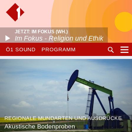
JETZT: IM FOKUS (WH.)
Im Fokus - Religion und Ethik
Ö1 SOUND
PROGRAMM
REGIONALE MUNDARTEN UND AUSDRÜCKE
Akustische Bodenproben