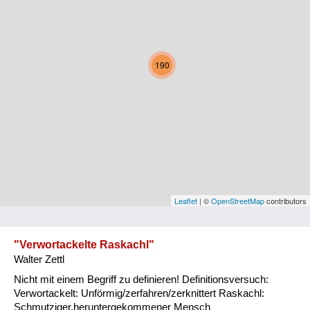
Kärnten
Niederösterreich
190
Oberösterreich
Salzburg
Steiermark
Tirol
Vorarlberg
Leaflet
| ©
OpenStreetMap
contributors
Wien
"Verwortackelte Raskachl"
Walter Zettl
Kategorie
Nicht mit einem Begriff zu definieren! Definitionsversuch:
Natur und Landwirtschaft
Verwortackelt: Unförmig/zerfahren/zerknittert Raskachl:
Schmutziger,heruntergekommener Mensch