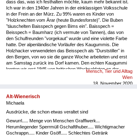
dass das, was ich festhalten möchte, kaum mehr bekannt ist.
Ich war in den 1940er Jahren in der einklassigen Volksschule
in der Frein an der Mürz. Zu 99% waren es Kinder von
"Holzknechten vom Ärar (heute Bundesforste)". Die Buben
"täuschelten Baisspech gegen Bims ein". Baisspech =
Beisspech = Baumharz (ich vermute von Tannen), das von
den Schulfreunden "vorgekaut" wurde und eine violette Farbe
hatte. Der alpenländische Vorläufer des Kaugummis. Die
Holzhacker verwendeten das Beisspech als "Durststiller" in
den Bergen, von wo sie die ganze Woche arbeiteten und erst
am Samstag zurück ins Dorf kamen. Den echten Kaugummi
lernten wir erst 1945 von britischen Wachsoldaten an der
Mensch, Tier und Alltag
Grenze derBritischen Besatzungszone ihren Dienst versahen,
Wien
kennen. Hin und wieder bekamen wir von ihnen solchen
18. November 2020
geschenkt. Der sowjetische Grenzposten war dann im
Lahnsattel. ...
Alt-Wienerisch
Michaela
Ausdrücke, die schon etwas veraltet sind
Gewurrl..... Menge von Menschen Grafflwerk...
Herumliegender Sperrmüll Gschaftlhuber..... Wichtigmacher
Gschrappn..... Kinder Gsöff..... Schlechtes Getränk