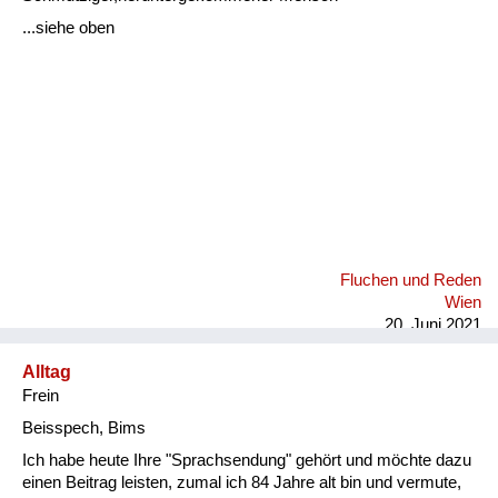
Fluchen und Reden
...siehe oben
Mensch, Tier und Alltag
Schmankerln und
Kulinarisches
Fluchen und Reden
Wien
20. Juni 2021
Alltag
Frein
Beisspech, Bims
Ich habe heute Ihre "Sprachsendung" gehört und möchte dazu
einen Beitrag leisten, zumal ich 84 Jahre alt bin und vermute,