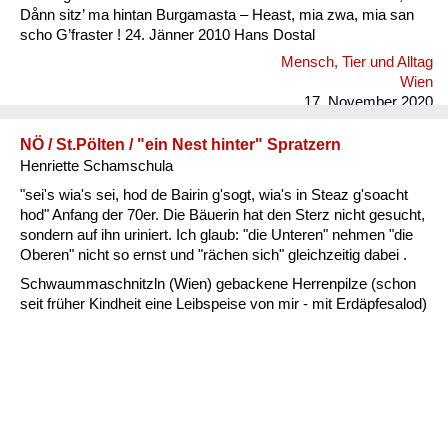
Dånn sitz’ ma hintan Burgamasta – Heast, mia zwa, mia san
scho G’fraster ! 24. Jänner 2010 Hans Dostal
Mensch, Tier und Alltag
Wien
17. November 2020
NÖ / St.Pölten / "ein Nest hinter" Spratzern
Henriette Schamschula
"sei's wia's sei, hod de Bairin g'sogt, wia's in Steaz g'soacht
hod" Anfang der 70er. Die Bäuerin hat den Sterz nicht gesucht,
sondern auf ihn uriniert. Ich glaub: "die Unteren" nehmen "die
Oberen" nicht so ernst und "rächen sich" gleichzeitig dabei .
Schwaummaschnitzln (Wien) gebackene Herrenpilze (schon
seit früher Kindheit eine Leibspeise von mir - mit Erdäpfesalod)