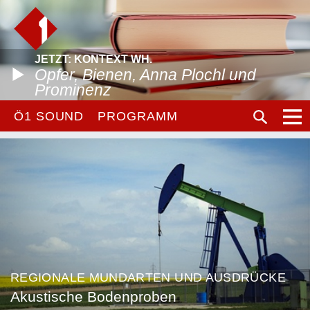
JETZT: KONTEXT WH.
Opfer, Bienen, Anna Plochl und
Prominenz
Ö1 SOUND
PROGRAMM
REGIONALE MUNDARTEN UND AUSDRÜCKE
Akustische Bodenproben