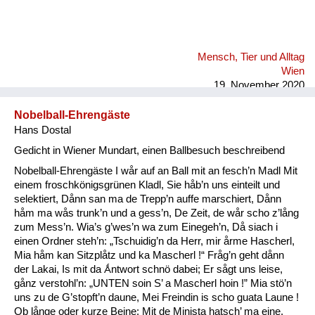
Mensch, Tier und Alltag
Wien
19. November 2020
Nobelball-Ehrengäste
Hans Dostal
Gedicht in Wiener Mundart, einen Ballbesuch beschreibend
Nobelball-Ehrengäste I wår auf an Ball mit an fesch’n Madl Mit
einem froschkönigsgrünen Kladl, Sie håb’n uns einteilt und
selektiert, Dånn san ma de Trepp’n auffe marschiert, Dånn
håm ma wås trunk’n und a gess’n, De Zeit, de wår scho z’lång
zum Mess’n. Wia’s g’wes’n wa zum Einegeh’n, Då siach i
einen Ordner steh’n: „Tschuidig’n da Herr, mir årme Hascherl,
Mia håm kan Sitzplåtz und ka Mascherl !“ Fråg’n geht dånn
der Lakai, Is mit da Ǻntwort schnö dabei; Er sågt uns leise,
gånz verstohl’n: „UNTEN soin S’ a Mascherl hoin !” Mia stö’n
uns zu de G’stopft’n daune, Mei Freindin is scho guata Laune !
Ob långe oder kurze Beine: Mit de Minista hatsch’ ma eine,