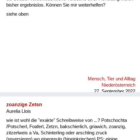
Fluchen und Reden
bisher ergebnislos. Können Sie mir weiterhelfen?
siehe oben
Mensch, Tier und Alltag
Schmankerln und
Kulinarisches
Mensch, Tier und Alltag
Niederösterreich
27. September 2022
zoanzige Zetsn
Aurelia Llois
wie ist wohl die "exakte" Schreibweise von ...? Potschochta
/Potscherl, Foaferl, Zetzn, bakschierlich, griawich, zoanzig,
zitzerlweis a Va, Schinterling oder arschling zruck
(reversieren) wo einegreuln (hineinkriechen) PS: einige