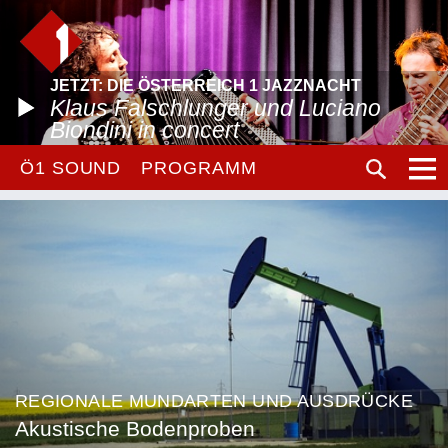
JETZT: DIE ÖSTERREICH 1 JAZZNACHT
Klaus Falschlunger und Luciano
Biondini in concert
Ö1 SOUND
PROGRAMM
REGIONALE MUNDARTEN UND AUSDRÜCKE
Akustische Bodenproben