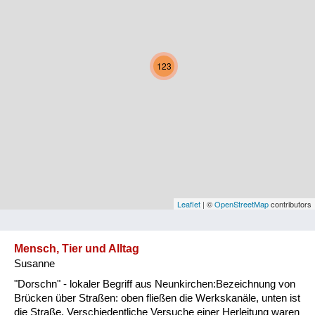
Kärnten
Niederösterreich
123
Oberösterreich
Salzburg
Steiermark
Tirol
Vorarlberg
Leaflet
| ©
OpenStreetMap
contributors
Wien
Mensch, Tier und Alltag
Susanne
Kategorie
"Dorschn" - lokaler Begriff aus Neunkirchen:Bezeichnung von
Natur und Landwirtschaft
Brücken über Straßen: oben fließen die Werkskanäle, unten ist
die Straße. Verschiedentliche Versuche einer Herleitung waren