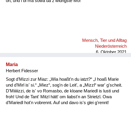
on, und i bi ma söwa da z'widrigste Mo!
Mensch, Tier und Alltag
Niederösterreich
6. Oktober 2021
Maria
Herbert Fidesser
Sogt d'Mizzi zur Miaz: „Wia hoaßt'n du iatzt?“ „I hoaß Marie
und d'Mirl is' si.“ „Miez“, sog'n de Leit', a „Mizzl“ war' g'scheit.
D'Miiiiizzi, de is' vo Romasbo, de kloane Mariedl is lusti und
froh! Und de Tant' Mitzl hätt' om liabst'n an Strietzl. Owa
d'Mariedl hot'n vobrennt. Auf und davo is's glei g'rennt!