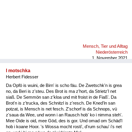
Mensch, Tier und Alltag
Niederösterreich
1. November 2021
I motschka
Herbert Fidesser
Da Opfö is wuini, de Birn' is scho fäu. De Zwetschk'n is grea
no, da Beri is z'steu. Des Brot is ma z'hort, da Strietz'l net
siaß. De Semmön san z'kloa und mit froist in de Fiaß'. Da
Brot'n is z'trucka, des Schnitzl is z'resch. De Kned'ln san
potzat, is Mensch is net fesch. Z'schorf is da Schnops, vü
z'saua da Wee, und wonn i an Rausch hob' ko i nimma steh'.
Mee Oide is oid, mee Göd, des is gor. Und omad om Schäd'l
hob i koane Hoor. 's Wossa mocht rosti', d'rum schau' i's net