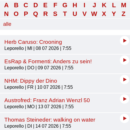
A
B
C
D
E
F
G
H
I
J
K
L
M
N
O
P
Q
R
S
T
U
V
W
X
Y
Z
alle
Herb Caruso: Crooning
Leporello | MI | 08 07 2026 | 7:55
EsRap & Formenti: Anders zu sein!
Leporello | DO | 09 07 2026 | 7:55
NHM: Dippy der Dino
Leporello | FR | 10 07 2026 | 7:55
Austrofred: Franz Adrian Wenzl 50
Leporello | MO | 13 07 2026 | 7:55
Thomas Steineder: walking on water
Leporello | DI | 14 07 2026 | 7:55