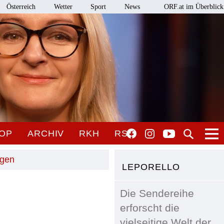
Österreich
Wetter
Sport
News
ORF.at im Überblick
OP
ARCHIV
RKH
RSO
ngen
LEPORELLO
Die Sendereihe
erforscht die
vielseitige Welt der