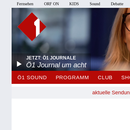
Fernsehen
ORF ON
KIDS
Sound
Debatte
JETZT: Ö1 JOURNALE
Ö1 Journal um acht
Ö1 SOUND
PROGRAMM
CLUB
SH
aktuelle Sendu