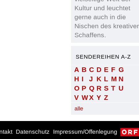
Kultur und leuchtet
gerne auch in die
Nischen des kreative
Schaffens.
SENDEREIHEN A-Z
A
B
C
D
E
F
G
H
I
J
K
L
M
N
O
P
Q
R
S
T
U
V
W
X
Y
Z
alle
ntakt
Datenschutz
Impressum/Offenlegung