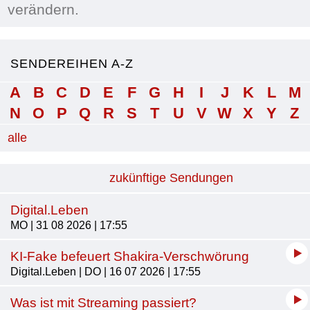
verändern.
SENDEREIHEN A-Z
A
B
C
D
E
F
G
H
I
J
K
L
M
N
O
P
Q
R
S
T
U
V
W
X
Y
Z
alle
zukünftige Sendungen
Digital.Leben
MO | 31 08 2026 | 17:55
KI-Fake befeuert Shakira-Verschwörung
Digital.Leben | DO | 16 07 2026 | 17:55
Was ist mit Streaming passiert?