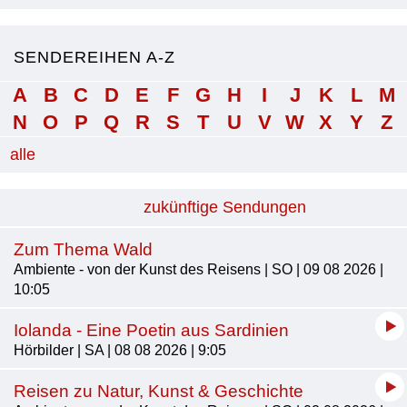
SENDEREIHEN A-Z
A
B
C
D
E
F
G
H
I
J
K
L
M
N
O
P
Q
R
S
T
U
V
W
X
Y
Z
alle
zukünftige Sendungen
Zum Thema Wald
Ambiente - von der Kunst des Reisens | SO | 09 08 2026 |
10:05
Iolanda - Eine Poetin aus Sardinien
Hörbilder | SA | 08 08 2026 | 9:05
Reisen zu Natur, Kunst & Geschichte