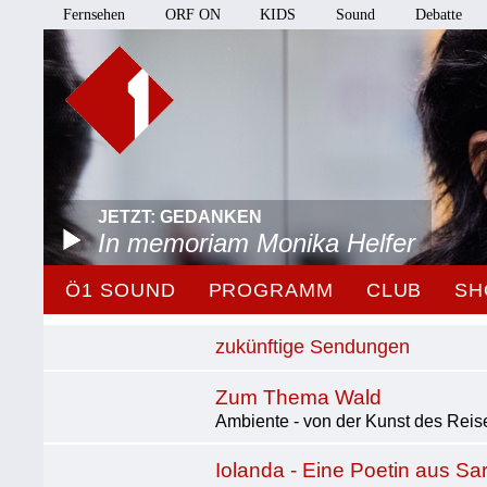
Fernsehen
ORF ON
KIDS
Sound
Debatte
JETZT: GEDANKEN
In memoriam Monika Helfer
Ö1 SOUND
PROGRAMM
CLUB
SH
zukünftige Sendungen
Zum Thema Wald
Ambiente - von der Kunst des Reise
Iolanda - Eine Poetin aus Sa