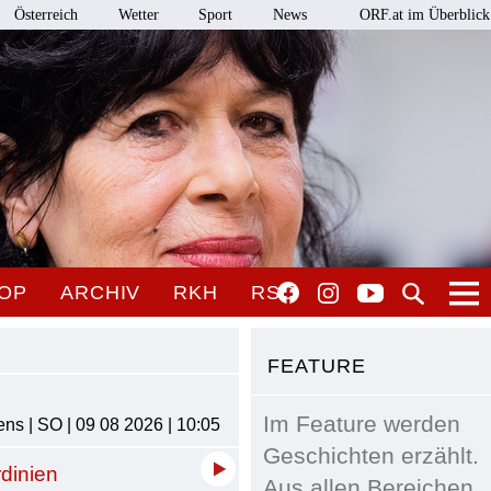
Österreich
Wetter
Sport
News
ORF.at im Überblick
OP
ARCHIV
RKH
RSO
FEATURE
Im Feature werden
ns | SO | 09 08 2026 | 10:05
Geschichten erzählt.
rdinien
Aus allen Bereichen