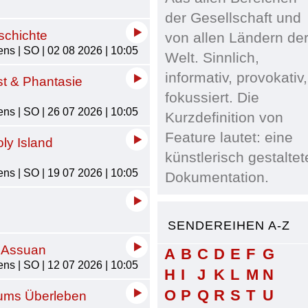
der Gesellschaft und
schichte
von allen Ländern de
ns | SO | 02 08 2026 | 10:05
Welt. Sinnlich,
informativ, provokativ,
st & Phantasie
fokussiert. Die
ns | SO | 26 07 2026 | 10:05
Kurzdefinition von
Feature lautet: eine
ly Island
künstlerisch gestaltet
ns | SO | 19 07 2026 | 10:05
Dokumentation.
SENDEREIHEN A-Z
h Assuan
A
B
C
D
E
F
G
ns | SO | 12 07 2026 | 10:05
H
I
J
K
L
M
N
O
P
Q
R
S
T
U
 ums Überleben