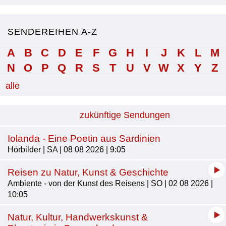
SENDEREIHEN A-Z
A
B
C
D
E
F
G
H
I
J
K
L
M
N
O
P
Q
R
S
T
U
V
W
X
Y
Z
alle
zukünftige Sendungen
Iolanda - Eine Poetin aus Sardinien
Hörbilder | SA | 08 08 2026 | 9:05
Reisen zu Natur, Kunst & Geschichte
Ambiente - von der Kunst des Reisens | SO | 02 08 2026 |
10:05
Natur, Kultur, Handwerkskunst &