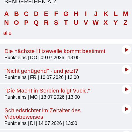
SENDEREIHEN A-Z
A
B
C
D
E
F
G
H
I
J
K
L
M
N
O
P
Q
R
S
T
U
V
W
X
Y
Z
alle
Die nächste Hitzewelle kommt bestimmt
Punkt eins | DO | 09 07 2026 | 13:00
"Nicht genügend" - und jetzt?
Punkt eins | FR | 10 07 2026 | 13:00
"Die Macht in Serbien folgt Vucic."
Punkt eins | MO | 13 07 2026 | 13:00
Schiedsrichter im Zeitalter des
Videobeweises
Punkt eins | DI | 14 07 2026 | 13:00