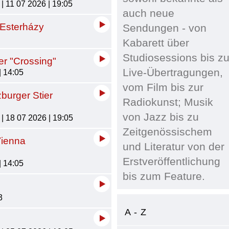
| 11 07 2026 | 19:05
auch neue
 Esterházy
Sendungen - von
Kabarett über
Studiosessions bis z
er "Crossing"
Live-Übertragungen,
| 14:05
vom Film bis zur
burger Stier
Radiokunst; Musik
von Jazz bis zu
| 18 07 2026 | 19:05
Zeitgenössischem
Vienna
und Literatur von der
Erstveröffentlichung
| 14:05
bis zum Feature.
3
A - Z