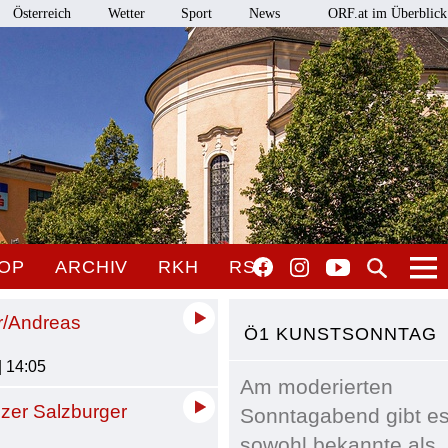
Österreich
Wetter
Sport
News
ORF.at im Überblick
OP
ARCHIV
RKH
RSO
r/Andreas
Ö1 KUNSTSONNTAG
| 14:05
Am moderierten
zer Salzburger
Sonntagabend gibt e
sowohl bekannte als