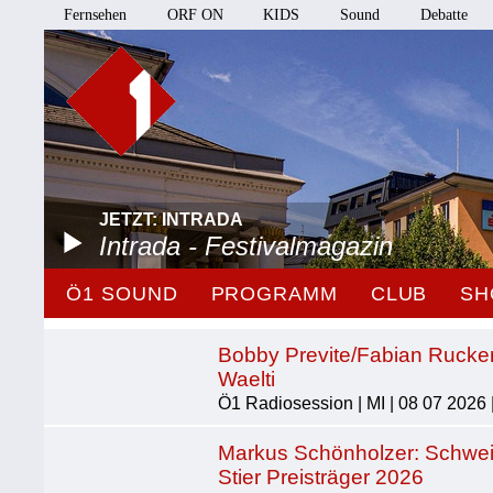
Fernsehen
ORF ON
KIDS
Sound
Debatte
JETZT: INTRADA
Intrada - Festivalmagazin
Ö1 SOUND
PROGRAMM
CLUB
SH
Bobby Previte/Fabian Rucke
Waelti
Ö1 Radiosession | MI | 08 07 2026 
Markus Schönholzer: Schwei
Stier Preisträger 2026