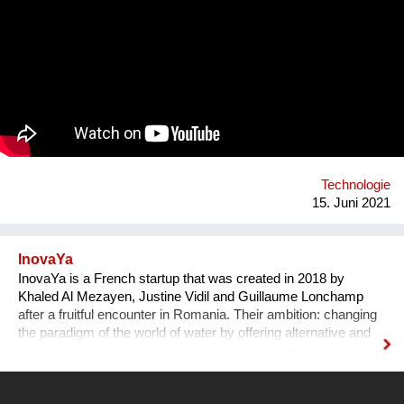
verschiedenste Akteure in diesem Bereich global an einem
Strang ziehen lassen, um exponentiell mehr impact zu
erzeugen? Unsere out-of-the-box Lösung ist eine gamified
social media platform, welche learner, facilitator &
organizations in learning communities verbindet und best
practices in einer global commons library lokalen Akteuren
einfach zugänglich macht. Ein global leaderboard zeigt, dass
wir alle in einem Boot (ARK) sitzen und der Beitrag eines jeden
als ecosystem service provider zur Lösung der Klimakrise
zählt.
Technologie
15. Juni 2021
InovaYa
InovaYa is a French startup that was created in 2018 by
Khaled Al Mezayen, Justine Vidil and Guillaume Lonchamp
after a fruitful encounter in Romania. Their ambition: changing
the paradigm of the world of water by offering alternative and
responsible filtration solutions to improve universal access to
drinking water and preserve water resources. After seven
years of R&D initiated in Romania, they have created a