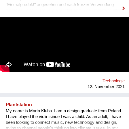
"Einmalprodukt" angesehen und nach kurzer Verwendung
landet es im Müll und wird anschließend in den meisten Fällen
entweder vergraben (Landfilling) oder verbrannt (thermische
Verwertung). Das ist schade, denn Plastik ist ein Material mit
vielen sinnvollen Eigenschaften. So ist Plastik strapazierfähig,
hält Umwelteinflüssen gut stand und bestimmte Plastikarten
lassen sich sehr gut wiederverwerten. Leider ist Plastik zu
günstig. Für die Industrie ist die Sortierung und
Wiederverwertung von Plastik daher wirtschaftlich wenig
attraktiv. Es braucht daher andere Initiativen und vor allem ein
neues Bewusstsein im Bezug auf Plastik, um dem Problem zu
begegnen. In unserer Werkstatt entwickeln wir Maschinen und
forschen an Verarbeitungsmethoden der Plastikarten HDPE,
LDPE und PP. Aus unserer Arbeit mit dem Mat...
Technologie
12. November 2021
Plantstation
My name is Marta Kluba. I am a design graduate from Poland.
I have played the violin since I was a child. As an adult, I have
been looking to connect music, new technology and design,
trying to channel people's thinking into climate issues. In my