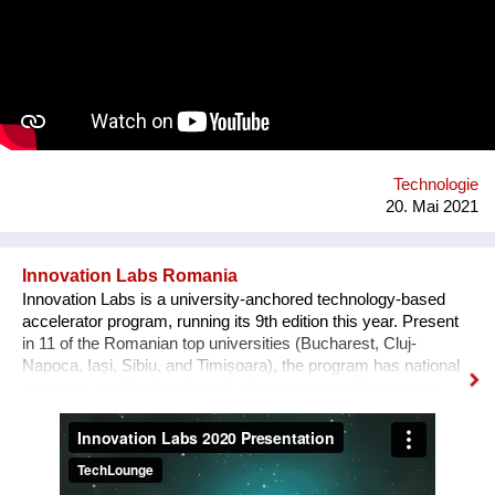
Founder have a strong background in marketing, sales and e-
business on the one hand and IT on the other hand. Both are
connected by their passion for art, culture and sustainability as
well as their strong will to make the world a better place. We
are currently looking for funding to support our app launch at
the end of 2021.
Technologie
20. Mai 2021
Innovation Labs Romania
Innovation Labs is a university-anchored technology-based
accelerator program, running its 9th edition this year. Present
in 11 of the Romanian top universities (Bucharest, Cluj-
Napoca, Iași, Sibiu, and Timișoara), the program has national
coverage, and it offers free-of-charge mentorship to young
early-stage start-up teams that engage in a journey from
creative idea to user-focused prototype and product. The
problem we solve, in broad terms, is the low percentage of
young tech entrepreneurs in the Romanian start-up