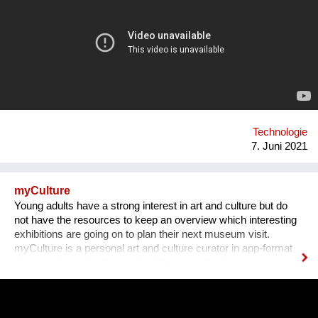
disruptive technology: the unYo®. This innovation, which
combines ultrafiltration and adsorbent filters, can treat all
sources of fresh water and provide drinking water to
communities of 500 to 20,000 inhabitants. It is a patented
system which has many benefits. As it adapts to the field, it
also can respond to other issues such as the treatment of
industrial effluents and the reuse of water.
Technologie
7. Juni 2021
myCulture
Young adults have a strong interest in art and culture but do
not have the resources to keep an overview which interesting
exhibitions are going on to plan their next museum visit.
myCulture is a personal art and culture curator in app-format
that provides art enthusiasts with personalised
recommendations for exhibitions based on their interests and
keeps them up-to-date about the latest cultural events. Our
Founders Vera L. B. Grablechner, MA and her technical Co-