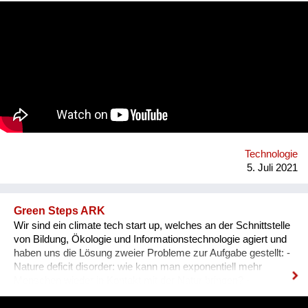
Diese können ihre fachspezifischen Kenntnisse vertiefen und
praxisnahe Inhalte durch ein interdisziplinäres Programm
erfahren, das auch eine abschließende Projektarbeit mit
einbezieht. 2021 findet die GBS von 17. Juli bis 8. August zum
zweiten Mal online statt. Bisher nahmen bereits über 340
Teilnehmer*innen aus mehr als 70 Nationen daran teil.
Organisator ist die non-profit OeAD-
WohnraumverwaltungsGmbH (Betreiber von Passivhaus-
Studierendenheimen) in enger Kooperation mit TU Wien und
BOKU.
Technologie
5. Juli 2021
Green Steps ARK
Wir sind ein climate tech start up, welches an der Schnittstelle
von Bildung, Ökologie und Informationstechnologie agiert und
haben uns die Lösung zweier Probleme zur Aufgabe gestellt: -
Nature deficit disorder: wie kann man exponentiell mehr
Menschen wieder in Kontakt mit der Natur bringen? -
Fragmentation of environmental education: wie kann man