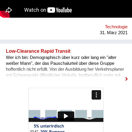
Technologie
31. März 2021
Low-Clearance Rapid Transit
Wer ich bin: Demographisch über kurz oder lang ein "alter
weißer Mann", der das Pauschalurteil über diese Gruppe
hoffentlich nicht erfüllt. Von der Ausbildung her Verkehrsplaner
mit Schwerpunkt öffentlicher Verkehr, brotberuflich mehr mit
konventionelleren und freizeitlich mehr mit innovativen
Lösungen befasst. Was das Problem ist: Hohe Kosten für
hochwertigen öffentlichen Stadtverkehr (U-Bahn, S-Bahn),
daher in vielen Städten und ihrem Umland immer noch zu
wenige gute Alternativen zum Auto. Was ich neu zu machen
vorschlage: Eine Schnellstraßenbahn, die so viel wie möglich
auf der Oberfläche fährt und nur so viel unterirdisch, wie nötig
ist, um Störungen durch den Autoverkehr zu vermeiden. Durch
besonders niedrige Fahrzeuge, eine optimierte