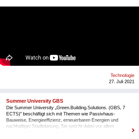
leaders of tomorrow. Our programs are designed to create an
understanding of innovation and exponential technologies and
at the same time, to build strong minds and future leaders. By
taking action, working in teams, and solving the world's
challenges, they gain essential skills such as critical thinking,
resilience, and creativity. We are a global movement with
members from 100+ countries. Join us on our journey of
making every young mind a changemaker!
Technologie
27. Juli 2021
Summer University GBS
Die Summer University „Green.Building.Solutions. (GBS, 7
ECTS)” beschäftigt sich mit Themen wie Passivhaus-
Bauweise, Energieeffizienz, erneuerbaren Energien und
nachhaltiger Stadtplanung. Sie spricht dabei vor allem
internationale Studierende und Professionals aus den
Bereichen Architektur, sowie Energie- und Bauwirtschaft an.