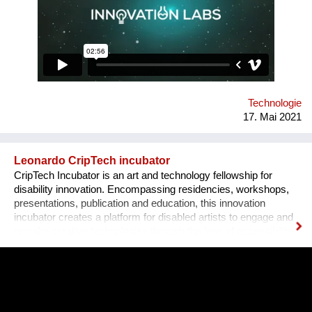
ecosystem. Our solution is a novel grassroots approach: we
recruit students with good technical skills and train them in
teamwork, product development and pitching to investors.
Tens of our alumni teams currently operate as successful
businesses in Romania and internationally.
Technologie
17. Mai 2021
Leonardo CripTech incubator
CripTech Incubator is an art and technology fellowship for
disability innovation. Encompassing residencies, workshops,
presentations, publication and education, this innovation
incubator creates a platform for disabled artists to engage and
remake creative technologies through the lens of accessibility.
Employing a broad understanding of technologies, including
prosthetic tools, neural networks, software and the built
environment, CripTech Incubator reimagines enshrined notions
of how a body-mind can move, look, communicate.