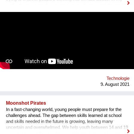
work I try to put emphasize on climate changes and the power
of nature which can change people's lives and make them
much happier. First, I have designed an instrument for plants,
Fasola si do. It is a wooden box with metal wires, containing
electronics. The instrument is programmed to play violin
sounds for plants. For my master deegre project I have
designed a modular installation, Plantstation, where I
cooperated with a music composer, scientists, craftsmen and
an IT programmer. Having obtained sponsorship helped me to
bring the project into effect and create a working prototype of
the installation. To me, music is an enormous, exciting and
emotional medium. Combined with new technology, music can
create extensive possibilites, ...
Technologie
9. August 2021
Moonshot Pirates
In a fast-changing world, young people must prepare for the
challenges ahead. The gap between skills learned at school
and skills needed in the future is growing, leaving many
uncertain and overwhelmed. We help youth between 14 and 19
acquire future skills, develop a growth mindset, and become