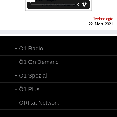
Verkehrsführung und angepasste Trassierungswerte kann
nahezu die Qualität einer U-Bahn erreicht werden, während die
Kosten näher bei jenen einer Straßenbahn liegen. Link zur
Konzept-Website: http://buschbacher.at/LCRTde.html
Technologie
22. März 2021
Ö1 Radio
Ö1 On Demand
Ö1 Spezial
Ö1 Plus
ORF.at Network