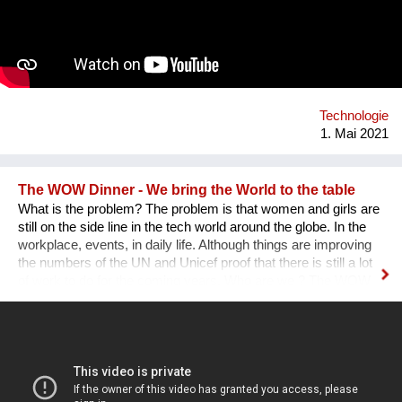
Technologie
1. Mai 2021
The WOW Dinner - We bring the World to the table
What is the problem? The problem is that women and girls are
still on the side line in the tech world around the globe. In the
workplace, events, in daily life. Although things are improving
the numbers of the UN and Unicef proof that there is still a lot
of work to do for the coming years. Who are we ? The WOW
Dinner is a Global Organization that is based in the
Netherlands. It started initially as a one time event, but, after
the first edition sold out edition was a huge success we as
founders decided to continue. The WOW Dinner started as an
organization to promote women in the tech industry, but, grew
out to an organization that successfully promote, engage and