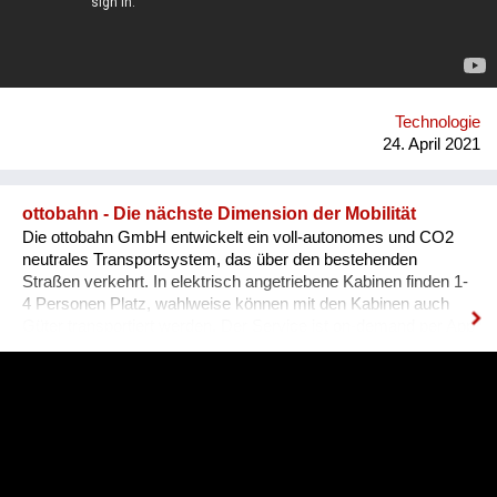
create opportunities for both women, men, lgtbq in the tech
industry. What we are doing new ? We organize networking
dinners in partnership with or around big events around the
world. Our networking dinners are personal and have this
atmosphere that is unique for our organization and where it
stands for. We hav...
Technologie
24. April 2021
ottobahn - Die nächste Dimension der Mobilität
Die ottobahn GmbH entwickelt ein voll-autonomes und CO2
neutrales Transportsystem, das über den bestehenden
Straßen verkehrt. In elektrisch angetriebene Kabinen finden 1-
4 Personen Platz, wahlweise können mit den Kabinen auch
Güter transportiert werden. Der Service ist on-demand per App
bestellbar, die Kabinen können an jeder Stelle im Streckennetz
abgelassen werden.