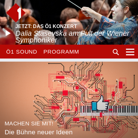
JETZT: DAS Ö1 KONZERT
Dalia Stasevska am Pult der Wiener
Symphoniker
Ö1 SOUND
PROGRAMM
MACHEN SIE MIT!
Die Bühne neuer Ideen