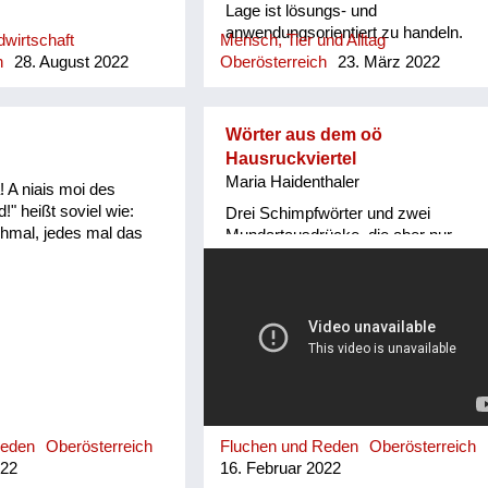
Lage ist lösungs- und
anwendungsorientiert zu handeln.
wirtschaft
Mensch, Tier und Alltag
Foachtl ist in unserer Familie noch
h
28. August 2022
Oberösterreich
23. März 2022
gebräuchlich. Mein Vater verlieh
diese seine höchste Auszeichnung
nur an sich selbst und Personen mit
Wörter aus dem oö
besonders innovativen
Hausruckviertel
Kompetenzen, die aber unter Beweis
Maria Haidenthaler
gestellt werden mussten.
! A niais moi des
!" heißt soviel wie:
Drei Schimpfwörter und zwei
chmal, jedes mal das
Mundartausdrücke, die aber nur
mehr teilweise geläufig sind. Ich
kenne sie aus meiner Kindheit.
Reden
Oberösterreich
Fluchen und Reden
Oberösterreich
022
16. Februar 2022