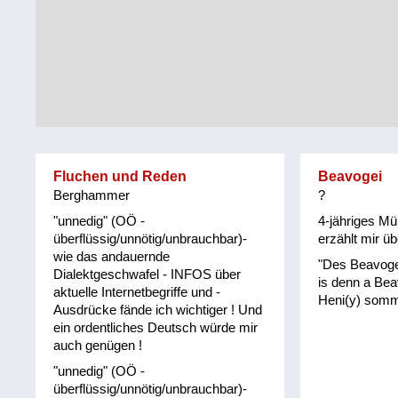
Tirol
Alltag
Vorarlberg
Schmankerln
und
Wien
Kulinarisches
Fluchen und Reden
Beavogei
Berghammer
?
"unnedig" (OÖ -
4-jähriges Müh
überflüssig/unnötig/unbrauchbar)-
erzählt mir ü
wie das andauernde
"Des Beavoge
Dialektgeschwafel - INFOS über
is denn a Bea
aktuelle Internetbegriffe und -
Heni(y) somm
Ausdrücke fände ich wichtiger ! Und
ein ordentliches Deutsch würde mir
auch genügen !
"unnedig" (OÖ -
überflüssig/unnötig/unbrauchbar)-