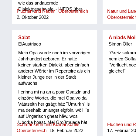
wie das andauernde
Dialektgeschwafel - INFOS über
Fluchen und Reden
Oberösterreich
Natur und Land
aktuelle Internetbegriffe und -
2. Oktober 2022
Oberösterreic
Ausdrücke fände ich wichtiger !
Salat
A niads Moi
ElAustriaco
Simon Öller
Mein Opa wurde noch im vorvorigen
"Greiz sakara
Jahrhundert geboren. Er hatte
nemleg Goffad
keinen starken Dialekt, aber einfach
"Verflucht no
anderer Wörter im Repertoire als ein
gleiche!"
kleiner Junge der in der Stadt
aufwuchs
I erinna mi nu an a poar Gsatzln und
einzöne Wörter, die mei Opa vo da
Våtaseitn her gsågt håt: "Umurkn" is
ma deshalb unlängst eigfoin, wöil i´s
auf Ungarisch gheat håw, wos
Uborka hoast. Mei Großmuada håt
Schmankerln und Kulinarisches
Fluchen und 
jewåis im Spätherbst den Andivi
Oberösterreich
18. Februar 2022
17. Februar 2
Salåt vom Goatn in n Keller