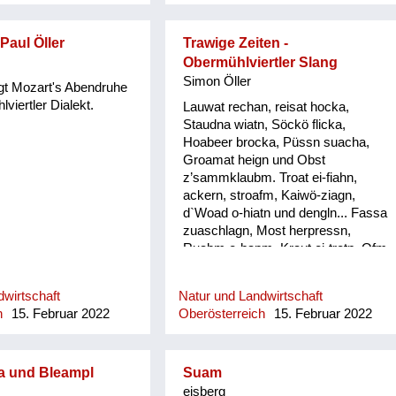
aul Öller
Trawige Zeiten -
Obermühlviertler Slang
Simon Öller
ngt Mozart's Abendruhe
viertler Dialekt.
Lauwat rechan, reisat hocka,
Staudna wiatn, Söckö flicka,
Hoabeer brocka, Püssn suacha,
Groamat heign und Obst
z’sammklaubm. Troat ei-fiahn,
ackern, stroafm, Kaiwö-ziagn,
d`Woad o-hiatn und dengln... Fassa
zuaschlagn, Most herpressn,
Ruabm o-hapm, Kraut ei-tretn, Ofm
kehrn und Lo`wänd nagln, Erdäpfö
und Wassagrabm, Saubärn und de
wirtschaft
Natur und Landwirtschaft
Haar schnei´lassn, Mist ausführn, d
h
15. Februar 2022
Oberösterreich
15. Februar 2022
´Wiesn odl´n und dengeln. Loatan-
steign ban Meschafensta, Kircha
geh und fleißi betn, Sau o-stecha,
Blunzn mocha, Bandln wewan,
a und Bleampl
Suam
Schwingan z`ein, Kiada geh, Fedan
eisberg