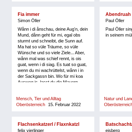
umpflånzt. So woans früher die
Oanzigen, die im Winter nu an
Fia immer
Abendruah P
frischen grean Salåt ghåwt håm.
Simon Öller
Paul Öller
Wånn i di ånschau, deine Aug'n, dein
Paul Öller si
Mund, dånn geht für mi, egal obs
in seinem mühl
sturmt und schneibt, die Sunn auf.
Ma hat so vüle Träume, so vüle
Wünsche und so viele Ziele... Aber,
wånn mal was schief rennt, is ois
guat, wenn i di siag. Es tuat so guat,
wenn du mi wachrüttelst, wånn i in
der Sackgassn bin. Wo für mi koa
Ausweg is, lasst du die Mauern
oafach zerfalln. Bringst mir
Perspektiven, machst mir die Aug‘n
Mensch, Tier und Alltag
Natur und Land
auf und i siag wieder klar, gibst mir
Oberösterreich
15. Februar 2022
Oberösterreic
die Kraft, baust mi wieder auf, und di
und di Kinder dazua! Es tuat so guat,
wånn du mein Kochkopf kühlst. Und
wånn bei mir wieder mal a Sicherung
Flachsenkatzerl / Flaxnkatzl
Batschacht
durchbrennt, möcht' i zwar net
felix vierlinger
eisberg