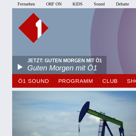
Fernsehen
ORF ON
KIDS
Sound
Debatte
JETZT: GUTEN MORGEN MIT Ö1
Guten Morgen mit Ö1
Ö1 SOUND
PROGRAMM
CLUB
SH