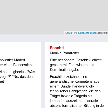
Leaflet
| ©
OpenStreetMap
contribut
Foachtl
Monika Pramreiter
lviertler Mäderl
Eine besondere Geschicklichkeit
ber einen Bienenstich
gepaart mit Fachwissen und
Kombinationsgabe
i hot mi gheckt". "Was
vogei?" "No, des den
Foachtl bezeichnet eine
et"
generalistische Kompetenz aus
einem Bündel handwerklich-
technischer Fähigkeiten, die den
Träger bzw die Trägerin als
jemanden auszeichnet, der/die
abseits formalisierter Bildung in der