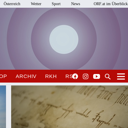
Österreich
Wetter
Sport
News
ORF.at im Überblick
OP
ARCHIV
RKH
RSO