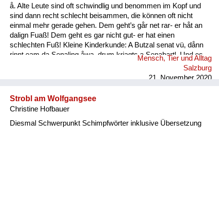
å. Alte Leute sind oft schwindlig und benommen im Kopf und
sind dann recht schlecht beisammen, die können oft nicht
einmal mehr gerade gehen. Dem geht’s går net rar- er håt an
dalign Fuaß! Dem geht es gar nicht gut- er hat einen
schlechten Fuß! Kleine Kinderkunde: A Butzal senat vü, dånn
rinnt eam da Senaling åwa, drum kriagts a Senabartl. Und es
Mensch, Tier und Alltag
is a oft råmig um an Mund. Ein Baby speichelt viel, dann rinnt
Salzburg
ihm der Speichel runter, deshal...
21. November 2020
Strobl am Wolfgangsee
Christine Hofbauer
Diesmal Schwerpunkt Schimpfwörter inklusive Übersetzung