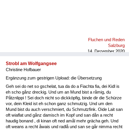
Fluchen und Reden
Salzburg
14. Dezember 2020
Strobl am Wolfgangsee
Christine Hofbauer
Ergänzung zum gestrigen Upload: die Übersetzung
Geh sei do net so gschelat, tua da do a Fiachta fia, dei Kidl is
eh scho gånz dreckig. Und um an Mund bist a råmig, du
Påtznlippi ! Sei doch nicht so dickköpfig, binde dir die Schürze
vor, dein Kleid ist eh schon ganz schmutzig. Und um den
Mund bist du auch verschmiert, du Schmutzfink. Oide Lait san
oft wiaflat und gånz damisch im Kopf und san dån a recht
haudig bonand , di kinan oft ned amål mehr grächa geh. Und
oft weans a recht åwais und radlå und san se går nimma recht