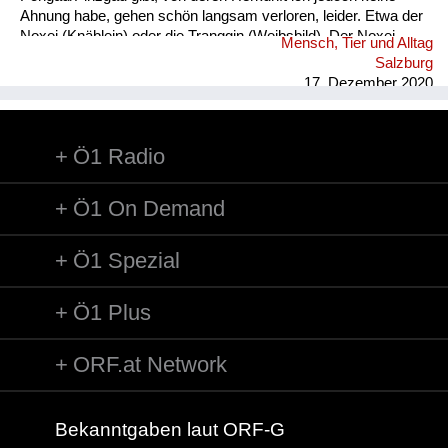
Ahnung habe, gehen schön langsam verloren, leider. Etwa der
Noxei (Knäblein) oder die Tranggin (Weibsbild). Der Noxei
Mensch, Tier und Alltag
kann dabei „kasig“ sein, also herzig, die Tranggin durchaus
Salzburg
„scheickig“, also schrecklich.
17. Dezember 2020
Ö1 Radio
Ö1 On Demand
Ö1 Spezial
Ö1 Plus
ORF.at Network
Bekanntgaben laut ORF-G