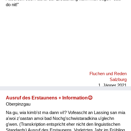
Fluchen und Reden
do nit!"
Mensch, Tier und Alltag
Schmankerln und
Kulinarisches
Fluchen und Reden
Salzburg
1. Jänner 2021
Ausruf des Erstaunens + Information😉
Oberpinzgau
Na gu, wia kimb'st ma dann vi!? Vofeascht an Lassing san mia
a'woi z'oastan amoi bad Nochg'schwistaradkina u'glechn
g'wen. (Transkription entspricht eher nicht den linguistischen
Standards) Ausruf des Erstaunens. Vorletztes Jahr im Frühling