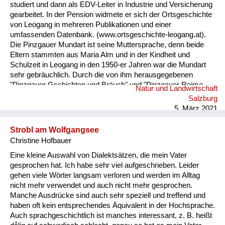
studiert und dann als EDV-Leiter in Industrie und Versicherung
gearbeitet. In der Pension widmete er sich der Ortsgeschichte
von Leogang in mehreren Publikationen und einer
umfassenden Datenbank. (www.ortsgeschichte-leogang.at).
Die Pinzgauer Mundart ist seine Muttersprache, denn beide
Eltern stammten aus Maria Alm und in der Kindheit und
Schulzeit in Leogang in den 1950-er Jahren war die Mundart
sehr gebräuchlich. Durch die von ihm herausgegebenen
"Pinzgauer Gschichten und Bräuch" und "Pinzgauer Reime,
Natur und Landwirtschaft
Sprüche und Kuchltips" der Maria Almer Mundartdichterin
Salzburg
Gretl Widauer (1999) wurde sein Interesse an dieser Sprache
5. März 2021
geweckt und dabei ein Lexikon mit 1500 Worten von ihm
erarbeitet. ...
Strobl am Wolfgangsee
Christine Hofbauer
Eine kleine Auswahl von Dialektsätzen, die mein Vater
gesprochen hat. Ich habe sehr viel aufgeschrieben. Leider
gehen viele Wörter langsam verloren und werden im Alltag
nicht mehr verwendet und auch nicht mehr gesprochen.
Manche Ausdrücke sind auch sehr speziell und treffend und
haben oft kein entsprechendes Äquivalent in der Hochsprache.
Auch sprachgeschichtlich ist manches interessant, z. B. heißt