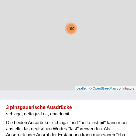
Kärnten
Niederösterreich
190
Oberösterreich
Salzburg
Steiermark
Tirol
Vorarlberg
Leaflet
| ©
OpenStreetMap
contributors
Wien
3 pinzgauerische Ausdrücke
schiaga, netta just nit, eba do nit.
Kategorie
Die beiden Ausdrücke "schiaga" und "netta just nit" kann man
Natur und Landwirtschaft
anstelle das deutschen Wortes "fast" verwenden. Als
Ausdruck oder Ausruf der Erstaunung kann man sagen "eba