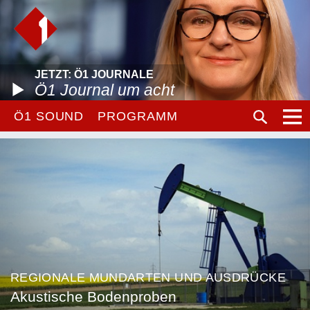
JETZT: Ö1 JOURNALE
Ö1 Journal um acht
Ö1 SOUND
PROGRAMM
REGIONALE MUNDARTEN UND AUSDRÜCKE
Akustische Bodenproben