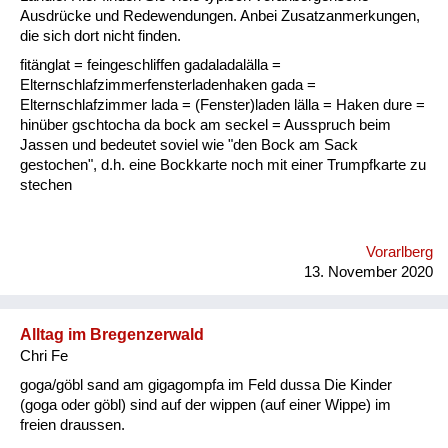
Fluchen und Reden
Ausdrücke und Redewendungen. Anbei Zusatzanmerkungen,
die sich dort nicht finden.
Mensch, Tier und Alltag
fitänglat = feingeschliffen gadaladalälla =
Elternschlafzimmerfensterladenhaken gada =
Schmankerln und
Elternschlafzimmer lada = (Fenster)laden lälla = Haken dure =
Kulinarisches
hinüber gschtocha da bock am seckel = Ausspruch beim
Jassen und bedeutet soviel wie "den Bock am Sack
gestochen", d.h. eine Bockkarte noch mit einer Trumpfkarte zu
stechen
Vorarlberg
13. November 2020
Alltag im Bregenzerwald
Chri Fe
goga/göbl sand am gigagompfa im Feld dussa Die Kinder
(goga oder göbl) sind auf der wippen (auf einer Wippe) im
freien draussen.