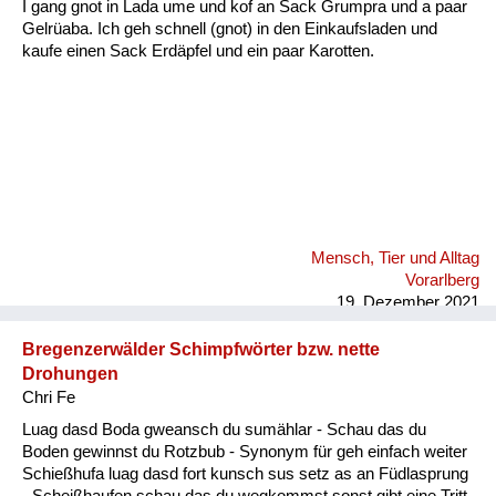
I gang gnot in Lada ume und kof an Sack Grumpra und a paar
Gelrüaba. Ich geh schnell (gnot) in den Einkaufsladen und
kaufe einen Sack Erdäpfel und ein paar Karotten.
Mensch, Tier und Alltag
Vorarlberg
19. Dezember 2021
Bregenzerwälder Schimpfwörter bzw. nette
Drohungen
Chri Fe
Luag dasd Boda gweansch du sumählar - Schau das du
Boden gewinnst du Rotzbub - Synonym für geh einfach weiter
Schießhufa luag dasd fort kunsch sus setz as an Füdlasprung
- Scheißhaufen schau das du wegkommst sonst gibt eine Tritt