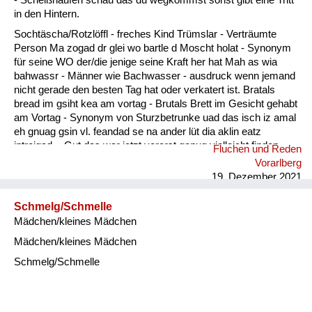
in den Hintern.
Sochtäscha/Rotzlöffl - freches Kind Trümslar - Verträumte
Person Ma zogad dr glei wo bartle d Moscht holat - Synonym
für seine WO der/die jenige seine Kraft her hat Mah as wia
bahwassr - Männer wie Bachwasser - ausdruck wenn jemand
nicht gerade den besten Tag hat oder verkatert ist. Bratals
bread im gsiht kea am vortag - Brutals Brett im Gesicht gehabt
am Vortag - Synonym von Sturzbetrunke uad das isch iz amal
eh gnuag gsin vl. feandad se na ander lüt dia aklin eatz
intreigad. - Gut das war jetzt vorerst genug vielleicht finden
Fluchen und Reden
sich noch andere Leute die etwas eintragen.
Vorarlberg
19. Dezember 2021
Schmelg/Schmelle
Mädchen/kleines Mädchen
Mädchen/kleines Mädchen
Schmelg/Schmelle