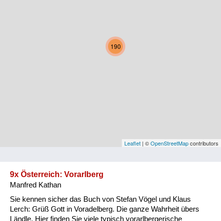
Kärnten
Niederösterreich
190
Oberösterreich
Salzburg
Steiermark
Tirol
Vorarlberg
Leaflet
| ©
OpenStreetMap
contributors
Wien
9x Österreich: Vorarlberg
Manfred Kathan
Kategorie
Sie kennen sicher das Buch von Stefan Vögel und Klaus
Natur und Landwirtschaft
Lerch: Grüß Gott in Voradelberg. Die ganze Wahrheit übers
Ländle. Hier finden Sie viele typisch vorarlbergerische