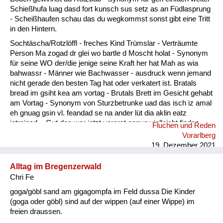
Fluchen und Reden
Schießhufa luag dasd fort kunsch sus setz as an Füdlasprung
- Scheißhaufen schau das du wegkommst sonst gibt eine Tritt
Mensch, Tier und Alltag
in den Hintern.
Sochtäscha/Rotzlöffl - freches Kind Trümslar - Verträumte
Schmankerln und
Person Ma zogad dr glei wo bartle d Moscht holat - Synonym
Kulinarisches
für seine WO der/die jenige seine Kraft her hat Mah as wia
bahwassr - Männer wie Bachwasser - ausdruck wenn jemand
nicht gerade den besten Tag hat oder verkatert ist. Bratals
bread im gsiht kea am vortag - Brutals Brett im Gesicht gehabt
am Vortag - Synonym von Sturzbetrunke uad das isch iz amal
eh gnuag gsin vl. feandad se na ander lüt dia aklin eatz
intreigad. - Gut das war jetzt vorerst genug vielleicht finden
Fluchen und Reden
sich noch andere Leute die etwas eintragen.
Vorarlberg
19. Dezember 2021
Alltag im Bregenzerwald
Chri Fe
goga/göbl sand am gigagompfa im Feld dussa Die Kinder
(goga oder göbl) sind auf der wippen (auf einer Wippe) im
freien draussen.