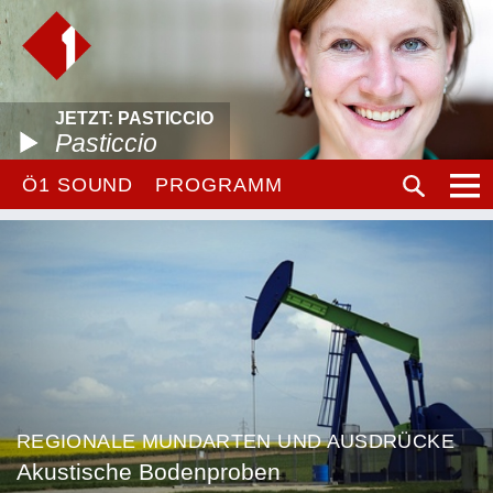
JETZT: PASTICCIO
Pasticcio
Ö1 SOUND
PROGRAMM
REGIONALE MUNDARTEN UND AUSDRÜCKE
Akustische Bodenproben