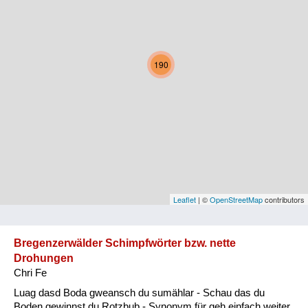
Kärnten
Niederösterreich
190
Oberösterreich
Salzburg
Steiermark
Tirol
Vorarlberg
Leaflet
| ©
OpenStreetMap
contributors
Wien
Bregenzerwälder Schimpfwörter bzw. nette
Drohungen
Kategorie
Chri Fe
Natur und Landwirtschaft
Luag dasd Boda gweansch du sumählar - Schau das du
Boden gewinnst du Rotzbub - Synonym für geh einfach weiter