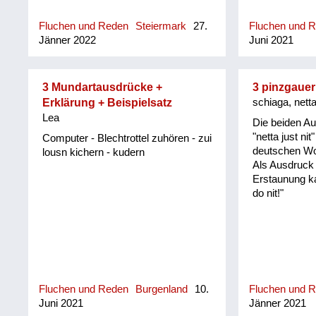
Fluchen und Reden
Steiermark
27.
Fluchen und 
Jänner 2022
Juni 2021
3 Mundartausdrücke +
3 pinzgaue
Erklärung + Beispielsatz
schiaga, netta 
Lea
Die beiden A
"netta just ni
Computer - Blechtrottel zuhören - zui
deutschen Wo
lousn kichern - kudern
Als Ausdruck 
Erstaunung k
do nit!"
Fluchen und Reden
Burgenland
10.
Fluchen und 
Juni 2021
Jänner 2021