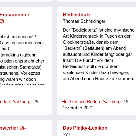
 Erstaunens +
Bedleidbutz
😉
Thomas Schmidinger
Der "Bedleidbutz" ist eine mythische
Art Kinderschreck in Fusch an der
mb'st ma dann vi!?
Glocknerstraße, der ab dem
Lassing san mia a'woi
"Bedleitn" (Betläuten) am Abend
i bad
auftaucht und Kinder fängt oder gar
taradkina u'glechn
frisst. Die Furcht vor dem
ription entspricht eher
Bedleidbutz soll die draußen
guistischen Standards)
spielenden Kinder dazu bewegen,
staunens. Vorletztes
am Abend nach Hause zu kommen.
ing waren wir doch
 Großcousins/-cousinen
neutr.) anwesend
unbedingt Besuch,
Reden
Salzburg
29.
Fluchen und Reden
Salzburg
19.
 man dort zu tun hatte
Dezember 2021
ige Anwesenheit einen
ber nicht explizit zum
rachten Grund hatte)
viertler Ui-
Das Pletky-Lexikon
???