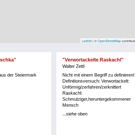
Leaflet
| ©
OpenStreetMap
contribut
schka"
"Verwortackelte Raskachl"
Walter Zettl
aus der Steiermark
Nicht mit einem Begriff zu definieren!
Definitionsversuch: Verwortackelt:
Unförmig/zerfahren/zerknittert
Raskachl:
Schmutziger,heruntergekommener
Mensch
...siehe oben