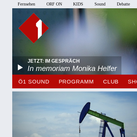
Fernsehen
ORF ON
KIDS
Sound
Debatte
JETZT: IM GESPRÄCH
In memoriam Monika Helfer
Ö1 SOUND
PROGRAMM
CLUB
SH