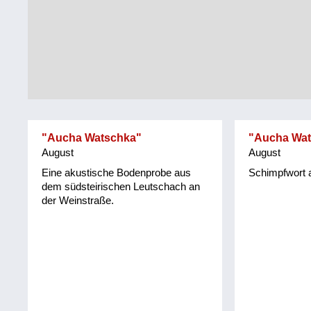
Tirol
Alltag
Vorarlberg
Schmankerln
und
Wien
Kulinarisches
"Aucha Watschka"
"Aucha Wat
August
August
Eine akustische Bodenprobe aus
Schimpfwort 
dem südsteirischen Leutschach an
der Weinstraße.