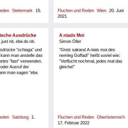
Reden
Steiermark
15.
Fluchen und Reden
Wien
20. Juni
2021
rische Ausdrücke
A niads Moi
just nit, eba do nit.
Simon Öller
usdrücke "schiaga" und
"Greiz sakara! A niais moi des
t" kann man anstelle das
nemleg Goffad!" heißt soviel wie:
rtes "fast" verwenden.
"Verflucht nochmal, jedes mal das
oder Ausruf der
gleiche!"
ann man sagen "eba
Reden
Salzburg
1.
Fluchen und Reden
Oberösterreich
17. Februar 2022