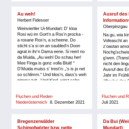
Au weh!
Ausruf des
Herbert Fidesser
Information
Oberpinzgau
Weinviertler Ui-Mundart: D' kloa
Rosi wü im Gort'n a Ros'n procka -
Na gu, wia ki
a rosane Ros'n, a scheene. Do
Vofeascht an 
sticht s'a si on an saubled'n Doon
z'oastan amo
agrat in ihr'n Dama eene. Si reert no
Nochg'schwis
da Muida, „Au weh! Do schau her!
g'wen. (Transk
Mee Finga is gonz volla Bluit! “
nicht den lin
D'Muida muiss s' trest'n: „'s is jo net
Ausruf des Er
so schlimm.“ Und blos'n, dass's weh
Jahr im Frühl
nimma tuit. „Und Kind, wirst scho
öfter bei den
seg'n: Bis dass d' heirat'st, bis donn
(geschlechts
is ois wieda guit!“ Do fongt de kloa
(meint nicht 
Fluchen und Reden
Fluchen und 
Rosi erscht recht o ins Plaz'n: "Und
sondern, dass
Niederösterreich
8. Dezember 2021
Juli 2021
wonn… und wonn… und wonn…
bzw. die dort
wonn mi koana mog, wos is donn?"
bestimmten, a
Ausdruck geb
Bregenzerwälder
Da Bui (Wein
Schimpfwörter bzw. nette
Mundart)