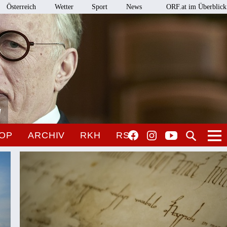
Österreich
Wetter
Sport
News
ORF.at im Überblick
l
OP
ARCHIV
RKH
RSO