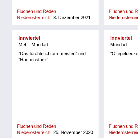
seg'n: Bis dass d' heirat'st, bis donn
daher! „Le' o'
is ois wieda guit!“ Do fongt de kloa
möcha de Kui
Fluchen und Reden
Fluchen und 
Rosi erscht recht o ins Plaz'n: "Und
Bui? Setzt si
Niederösterreich
8. Dezember 2021
Niederösterrei
wonn… und wonn… und wonn…
Eeteut da Hia
wonn mi koana mog, wos is donn?"
ausmist'n, du 
schmeisst da 
Innviertel
Innviertel
Mehr_Mundart
Mundart
"Das fürchte ich am meisten" und
"Öltegeldecke
"Haubenstock"
Fluchen und Reden
Fluchen und 
Niederösterreich
25. November 2020
Niederösterrei