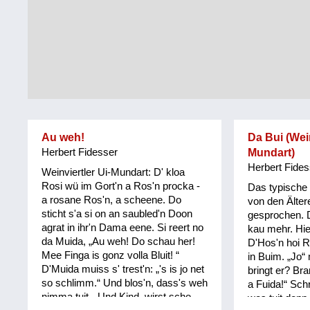
Tirol
Alltag
Vorarlberg
Schmankerln
und
Wien
Kulinarisches
Au weh!
Da Bui (Wein
Herbert Fidesser
Mundart)
Herbert Fides
Weinviertler Ui-Mundart: D' kloa
Rosi wü im Gort'n a Ros'n procka -
Das typische 
a rosane Ros'n, a scheene. Do
von den Ältere
sticht s'a si on an saubled'n Doon
gesprochen. 
agrat in ihr'n Dama eene. Si reert no
kau mehr. Hie
da Muida, „Au weh! Do schau her!
D'Hos'n hoi R
Mee Finga is gonz volla Bluit! “
in Buim. „Jo“
D'Muida muiss s' trest'n: „'s is jo net
bringt er? Bra
so schlimm.“ Und blos'n, dass's weh
a Fuida!“ Sch
nimma tuit. „Und Kind, wirst scho
wos tuit donn