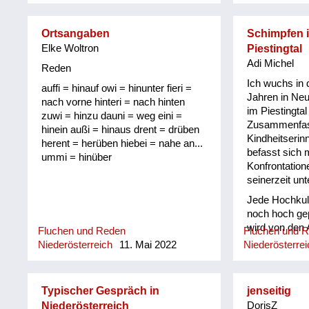
Ortsangaben
Schimpfen 
Elke Woltron
Piestingtal
Adi Michel
Reden
Ich wuchs in 
auffi = hinauf owi = hinunter fieri =
Jahren in Neu
nach vorne hinteri = nach hinten
im Piestingtal
zuwi = hinzu dauni = weg eini =
Zusammenfas
hinein außi = hinaus drent = drüben
Kindheitserin
herent = herüben hiebei = nahe an...
befasst sich 
ummi = hinüber
Konfrontatione
seinerzeit unt
Jede Hochkul
noch hoch ge
wird von den
Fluchen und Reden
Fluchen und 
Babyloniern, 
Niederösterreich
11. Mai 2022
Niederösterrei
Chinesen, Azt
weise waren, n
sie sich verh
Typischer Gespräch in
jenseitig
„ang´fressen
Niederösterreich
DorisZ