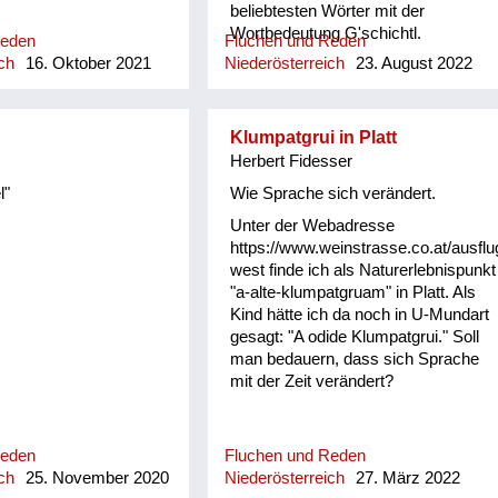
 deene Schui', geh'
beliebtesten Wörter mit der
!“ Wos mocht a, da
Wortbedeutung G'schichtl.
Reden
Fluchen und Reden
 zum Ochs'n dazui!
ch
16. Oktober 2021
Niederösterreich
23. August 2022
s'l seen Bruida: „Fadln
Luida!“ Stott'n Mist
Bui d'Fadln in d'Grui.
Klumpatgrui in Platt
Herbert Fidesser
l"
Wie Sprache sich verändert.
Unter der Webadresse
https://www.weinstrasse.co.at/ausflu
west finde ich als Naturerlebnispunkt
"a-alte-klumpatgruam" in Platt. Als
Kind hätte ich da noch in U-Mundart
gesagt: "A odide Klumpatgrui." Soll
man bedauern, dass sich Sprache
mit der Zeit verändert?
Reden
Fluchen und Reden
ch
25. November 2020
Niederösterreich
27. März 2022