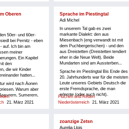
im Oberen
Sprache im Piestingtal
Adi Michel
In unserem Tal gab es zwei
markante Dialekt: den aus
den 50er- und 60er-
Miesenbach (eng verwandt ist mit
siedl bei Pernitz - eben
dem Puchbergerischen) - und den
 - auf. Ich bin am
aus Dreistetten (Dreistetten tendiert
sen meiner
eher in die Neue Welt). Beide
nerungen. Ein Kapitel
Mundarten sind am Aussterben...
mit den
n, die wir Kinder
Sprache im Piestingtal Bis Ende des
ereinander hatten...
20. Jahrhunderts war für die meisten
Leute unseres Gebiets Deutsch die
tur wird nach Äonen
erste Fremdsprache, die man
priesen. Warum aber
erlernte (oder auch nicht).
 Assyrern, Sumerern,
Reden
Fluchen und Reden
Dementsprechend lustig und
Ägyptern, Griechen,
ch
21. März 2021
Niederösterreich
21. März 2021
stilblütenverseucht klang es, wenn
eken und wie sie alle
sie diese benutzten. Als ich 1975 als
icht überliefert, wie
Volksschullehrer in Gutenstein
alten haben, wenn sie
zoanzige Zetsn
wirkte, erkannte ich
“ waren? Schimpfen im
Aurelia Llois
Dialektunterschiede zwischen dem