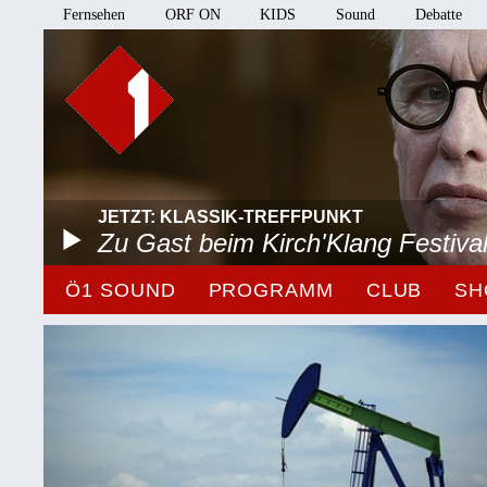
Fernsehen
ORF ON
KIDS
Sound
Debatte
JETZT: KLASSIK-TREFFPUNKT
Zu Gast beim Kirch'Klang Festiva
Ö1 SOUND
PROGRAMM
CLUB
SH