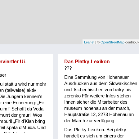
Leaflet
| ©
OpenStreetMap
contribut
viertler Ui-
Das Pletky-Lexikon
???
ser
Eine Sammlung von Hohenauer
Ausdrücken aus dem Slowakischen
ui statt u wird nur mehr
und Tschechischen von beiky bis
n (teilweise) aktiv
zerenko Für weitere Infos stehen
Die Jüngern kennen's
Ihnen sicher die Mitarbeiter des
r eine Erinnerung: „Fir
museum hohenau an der march,
uim!“ Schofft da Voda
Hauptstraße 12, 2273 Hohenau an
 murrt der gmuri. Wos
der March zur verfügung
mburi! „Fir d'Kiah bring
reit späta d'Muida. Und
Das Pletky-Lexikon. Bei pletky
 er? Zaht an Howan
handelt es sich um einers der