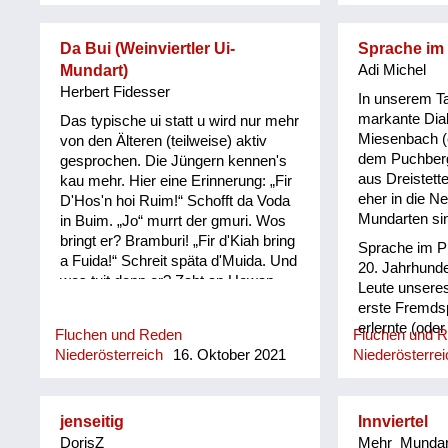
wonn mi koan
Da Bui (Weinviertler Ui-
Sprache im 
Mundart)
Adi Michel
Herbert Fidesser
In unserem Ta
markante Dial
Das typische ui statt u wird nur mehr
Miesenbach (e
von den Älteren (teilweise) aktiv
dem Puchberg
gesprochen. Die Jüngern kennen's
aus Dreistette
kau mehr. Hier eine Erinnerung: „Fir
eher in die N
D'Hos'n hoi Ruim!“ Schofft da Voda
Mundarten si
in Buim. „Jo“ murrt der gmuri. Wos
bringt er? Bramburi! „Fir d'Kiah bring
Sprache im Pi
a Fuida!“ Schreit späta d'Muida. Und
20. Jahrhunde
wos tuit donn er? Zaht an Howan
Leute unsere
daher! „Le' o' deene Schui', geh'
erste Fremds
möcha de Kui!“ Wos mocht a, da
erlernte (oder
Fluchen und Reden
Fluchen und 
Bui? Setzt si zum Ochs'n dazui!
Dementsprech
Niederösterreich
16. Oktober 2021
Niederösterrei
Eeteut da Hias'l seen Bruida: „Fadln
stilblütenver
ausmist'n, du Luida!“ Stott'n Mist
sie diese benu
schmeisst da Bui d'Fadln in d'Grui.
Volksschulleh
jenseitig
Innviertel
wirkte, erkann
DorisZ
Mehr_Mundar
Dialektunter