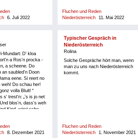
verständlich
Reden
Fluchen und Reden
ch
6. Juli 2022
Niederösterreich
11. Mai 2022
Typischer Gespräch in
ser
Niederösterreich
Rolina
Ui-Mundart: D' kloa
rt'n a Ros'n procka -
Solche Gespräche hört man, wenn
'n, a scheene. Do
man zu uns nach Niederösterreich
on an saubled'n Doon
kommt.
 Dama eene. Si reert no
 weh! Do schau her!
onz volla Bluit! “
s' trest'n: „'s is jo net
Und blos'n, dass's weh
Und Kind, wirst scho
s d' heirat'st, bis donn
uit!“ Do fongt de kloa
Reden
Fluchen und Reden
cht o ins Plaz'n: "Und
ch
8. Dezember 2021
Niederösterreich
1. November 2021
wonn… und wonn…