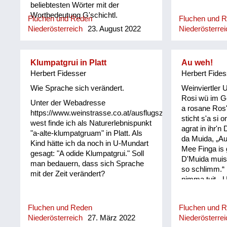
gebräuchlich/
beliebtesten Wörter mit der
Wortbedeutung G'schichtl.
Fluchen und Reden
Fluchen und 
Niederösterreich
23. August 2022
Niederösterrei
Klumpatgrui in Platt
Au weh!
Herbert Fidesser
Herbert Fides
Wie Sprache sich verändert.
Weinviertler 
Rosi wü im Go
Unter der Webadresse
a rosane Ros
https://www.weinstrasse.co.at/ausflugsziele-
sticht s'a si 
west finde ich als Naturerlebnispunkt
agrat in ihr'n
"a-alte-klumpatgruam" in Platt. Als
da Muida, „Au
Kind hätte ich da noch in U-Mundart
Mee Finga is g
gesagt: "A odide Klumpatgrui." Soll
D'Muida muiss 
man bedauern, dass sich Sprache
so schlimm.“ 
mit der Zeit verändert?
nimma tuit. „
seg'n: Bis das
is ois wieda g
Fluchen und Reden
Fluchen und 
Rosi erscht re
Niederösterreich
27. März 2022
Niederösterrei
wonn… und 