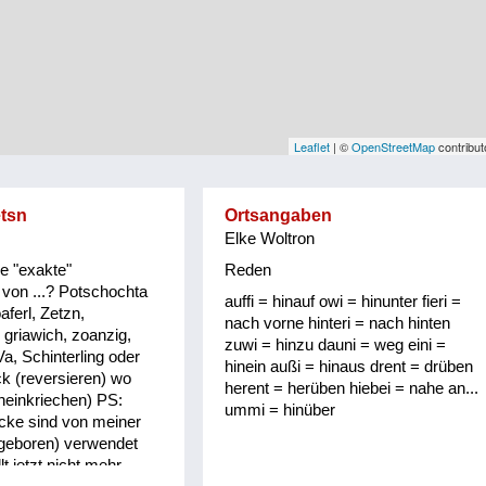
Leaflet
| ©
OpenStreetMap
contribut
etsn
Ortsangaben
Elke Woltron
ie "exakte"
Reden
von ...? Potschochta
auffi = hinauf owi = hinunter fieri =
aferl, Zetzn,
nach vorne hinteri = nach hinten
 griawich, zoanzig,
zuwi = hinzu dauni = weg eini =
Va, Schinterling oder
hinein außi = hinaus drent = drüben
ck (reversieren) wo
herent = herüben hiebei = nahe an...
ineinkriechen) PS:
ummi = hinüber
cke sind von meiner
 geboren) verwendet
t jetzt nicht mehr