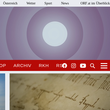
Österreich
Wetter
Sport
News
ORF.at im Überblick
OP
ARCHIV
RKH
RSO