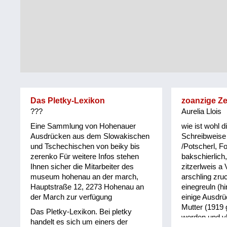
Tirol
Alltag
Vorarlberg
Schmankerln
und
Wien
Kulinarisches
Das Pletky-Lexikon
zoanzige Z
???
Aurelia Llois
Eine Sammlung von Hohenauer
wie ist wohl d
Ausdrücken aus dem Slowakischen
Schreibweise 
und Tschechischen von beiky bis
/Potscherl, Fo
zerenko Für weitere Infos stehen
bakschierlich,
Ihnen sicher die Mitarbeiter des
zitzerlweis a 
museum hohenau an der march,
arschling zru
Hauptstraße 12, 2273 Hohenau an
einegreuln (h
der March zur verfügung
einige Ausdrü
Mutter (1919
Das Pletky-Lexikon. Bei pletky
worden und vll
handelt es sich um einers der