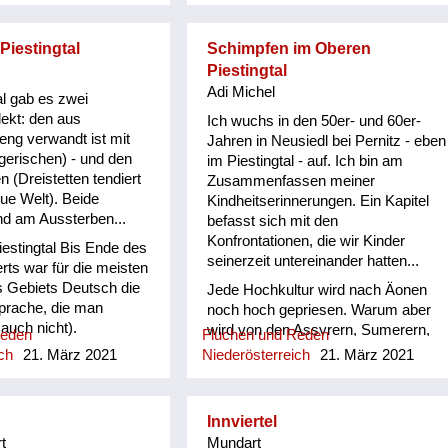
a mog, wos is donn?"
Piestingtal
Schimpfen im Oberen
Piestingtal
Adi Michel
l gab es zwei
ekt: den aus
Ich wuchs in den 50er- und 60er-
ng verwandt ist mit
Jahren in Neusiedl bei Pernitz - eben
erischen) - und den
im Piestingtal - auf. Ich bin am
n (Dreistetten tendiert
Zusammenfassen meiner
eue Welt). Beide
Kindheitserinnerungen. Ein Kapitel
nd am Aussterben...
befasst sich mit den
Konfrontationen, die wir Kinder
estingtal Bis Ende des
seinerzeit untereinander hatten...
rts war für die meisten
s Gebiets Deutsch die
Jede Hochkultur wird nach Äonen
prache, die man
noch hoch gepriesen. Warum aber
 auch nicht).
wird von den Assyrern, Sumerern,
Reden
Fluchen und Reden
end lustig und
Babyloniern, Ägyptern, Griechen,
ch
21. März 2021
Niederösterreich
21. März 2021
seucht klang es, wenn
Chinesen, Azteken und wie sie alle
tzten. Als ich 1975 als
weise waren, nicht überliefert, wie
rer in Gutenstein
sie sich verhalten haben, wenn sie
Innviertel
te ich
„ang´fressen“ waren? Schimpfen im
t
Mundart
schiede zwischen dem