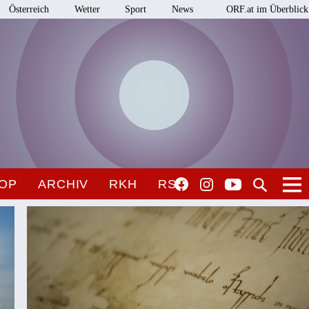
Österreich
Wetter
Sport
News
ORF.at im Überblick
OP
ARCHIV
RKH
RSO