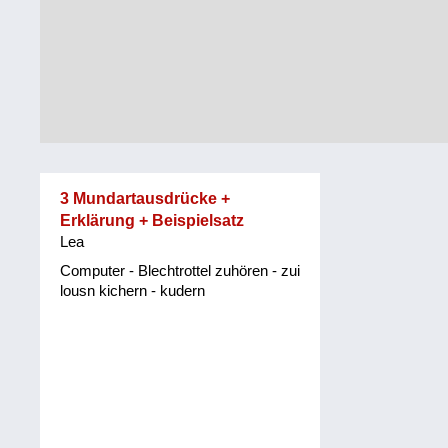
Tirol
Alltag
Vorarlberg
Schmankerln
und
Wien
Kulinarisches
3 Mundartausdrücke +
Erklärung + Beispielsatz
Lea
Computer - Blechtrottel zuhören - zui
lousn kichern - kudern