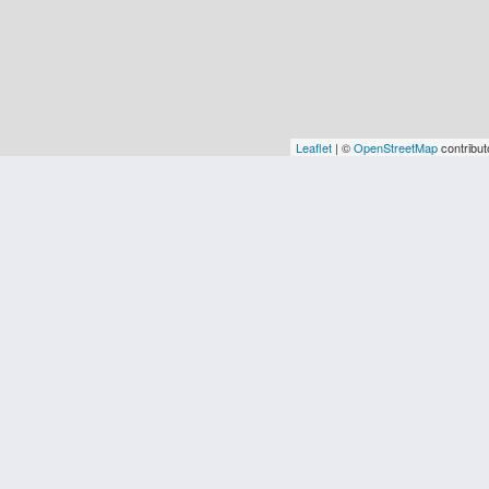
Leaflet
| ©
OpenStreetMap
contribut