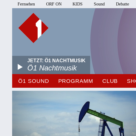
Fernsehen
ORF ON
KIDS
Sound
Debatte
JETZT: Ö1 NACHTMUSIK
Ö1 Nachtmusik
Ö1 SOUND
PROGRAMM
CLUB
SH