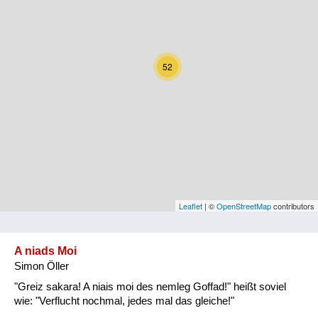
Kärnten
Niederösterreich
52
Oberösterreich
Salzburg
Steiermark
Tirol
Vorarlberg
Leaflet
| ©
OpenStreetMap
contributors
Wien
A niads Moi
Simon Öller
Kategorie
"Greiz sakara! A niais moi des nemleg Goffad!" heißt soviel
Natur und Landwirtschaft
wie: "Verflucht nochmal, jedes mal das gleiche!"