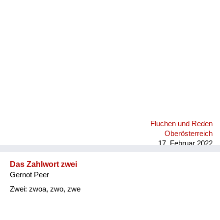
Fluchen und Reden
Mensch, Tier und Alltag
Schmankerln und
Kulinarisches
Fluchen und Reden
Oberösterreich
17. Februar 2022
Das Zahlwort zwei
Gernot Peer
Zwei: zwoa, zwo, zwe