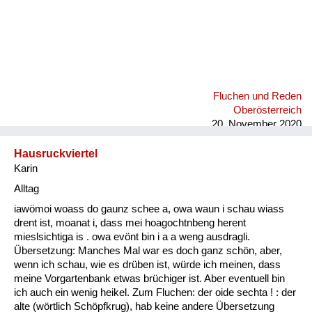
Fluchen und Reden
Oberösterreich
20. November 2020
Hausruckviertel
Karin
Alltag
iawömoi woass do gaunz schee a, owa waun i schau wiass
drent ist, moanat i, dass mei hoagochtnbeng herent
mieslsichtiga is . owa evönt bin i a a weng ausdragli.
Übersetzung: Manches Mal war es doch ganz schön, aber,
wenn ich schau, wie es drüben ist, würde ich meinen, dass
meine Vorgartenbank etwas brüchiger ist. Aber eventuell bin
ich auch ein wenig heikel. Zum Fluchen: der oide sechta ! : der
alte (wörtlich Schöpfkrug), hab keine andere Übersetzung