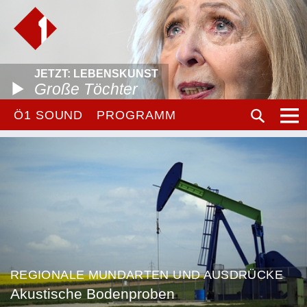
JETZT: LEBENSKUNST
Große Töchter
Ö1 SOUND
PROGRAMM
REGIONALE MUNDARTEN UND AUSDRÜCKE
Akustische Bodenproben