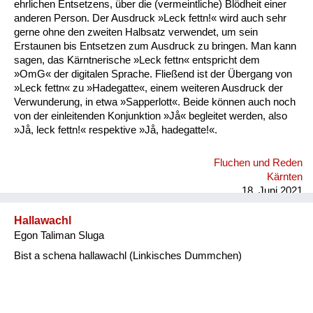
ehrlichen Entsetzens, über die (vermeintliche) Blödheit einer
anderen Person. Der Ausdruck »Leck fettn!« wird auch sehr
gerne ohne den zweiten Halbsatz verwendet, um sein
Erstaunen bis Entsetzen zum Ausdruck zu bringen. Man kann
sagen, das Kärntnerische »Leck fettn« entspricht dem
»OmG« der digitalen Sprache. Fließend ist der Übergang von
»Leck fettn« zu »Hadegatte«, einem weiteren Ausdruck der
Verwunderung, in etwa »Sapperlott«. Beide können auch noch
von der einleitenden Konjunktion »Jå« begleitet werden, also
»Jå, leck fettn!« respektive »Jå, hadegatte!«.
Fluchen und Reden
Kärnten
18. Juni 2021
Hallawachl
Egon Taliman Sluga
Bist a schena hallawachl (Linkisches Dummchen)