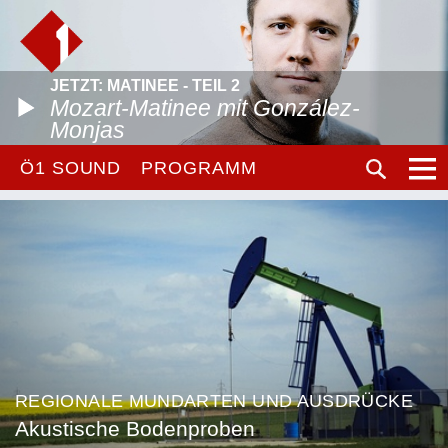
JETZT: MATINEE - TEIL 2
Mozart-Matinee mit González-
Monjas
Ö1 SOUND
PROGRAMM
REGIONALE MUNDARTEN UND AUSDRÜCKE
Akustische Bodenproben