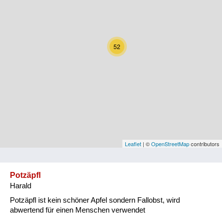
Kärnten
Niederösterreich
52
Oberösterreich
Salzburg
Steiermark
Tirol
Vorarlberg
Leaflet
| ©
OpenStreetMap
contributors
Wien
Potzäpfl
Harald
Kategorie
Potzäpfl ist kein schöner Apfel sondern Fallobst, wird
Natur und Landwirtschaft
abwertend für einen Menschen verwendet