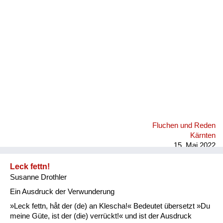
Fluchen und Reden
Mensch, Tier und Alltag
Schmankerln und
Kulinarisches
Fluchen und Reden
Kärnten
15. Mai 2022
Leck fettn!
Susanne Drothler
Ein Ausdruck der Verwunderung
»Leck fettn, håt der (de) an Klescha!« Bedeutet übersetzt »Du
meine Güte, ist der (die) verrückt!« und ist der Ausdruck