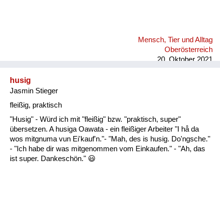
Mensch, Tier und Alltag
Oberösterreich
20. Oktober 2021
husig
Jasmin Stieger
fleißig, praktisch
"Husig" - Würd ich mit "fleißig" bzw. "praktisch, super"
übersetzen. A husiga Oawata - ein fleißiger Arbeiter "I hå da
wos mitgnuma vun Ei'kauf'n."- "Mah, des is husig. Do'ngsche."
- "Ich habe dir was mitgenommen vom Einkaufen." - "Ah, das
ist super. Dankeschön." 😃