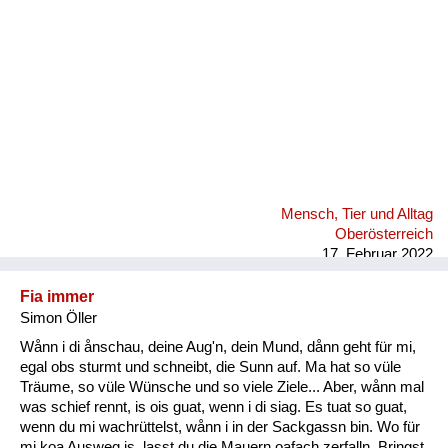
Mensch, Tier und Alltag
Oberösterreich
17. Februar 2022
Fia immer
Simon Öller
Wånn i di ånschau, deine Aug'n, dein Mund, dånn geht für mi,
egal obs sturmt und schneibt, die Sunn auf. Ma hat so vüle
Träume, so vüle Wünsche und so viele Ziele... Aber, wånn mal
was schief rennt, is ois guat, wenn i di siag. Es tuat so guat,
wenn du mi wachrüttelst, wånn i in der Sackgassn bin. Wo für
mi koa Ausweg is, lasst du die Mauern oafach zerfalln. Bringst