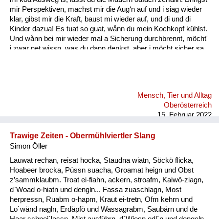
mir Perspektiven, machst mir die Aug‘n auf und i siag wieder
klar, gibst mir die Kraft, baust mi wieder auf, und di und di
Kinder dazua! Es tuat so guat, wånn du mein Kochkopf kühlst.
Und wånn bei mir wieder mal a Sicherung durchbrennt, möcht'
i zwar net wissn, was du dann denkst, aber i möcht sicher sa,
daß du woaßt: A wånn wir durch schwierige Zeitn san gången,
fühl i mit dir mit jedem Tag mehr Liebe und Glück, und i denk,
das könnt für mi weiter gehn, weiter gehn, i möcht mit dir
weiter gehn, und zwar für immer, i möcht mit dir gehn, für
Mensch, Tier und Alltag
immer! Wånn i di anschau, deine Aug’n, all’s ån dir, dånn geht
Oberösterreich
f...
15. Februar 2022
Trawige Zeiten - Obermühlviertler Slang
Simon Öller
Lauwat rechan, reisat hocka, Staudna wiatn, Söckö flicka,
Hoabeer brocka, Püssn suacha, Groamat heign und Obst
z’sammklaubm. Troat ei-fiahn, ackern, stroafm, Kaiwö-ziagn,
d`Woad o-hiatn und dengln... Fassa zuaschlagn, Most
herpressn, Ruabm o-hapm, Kraut ei-tretn, Ofm kehrn und
Lo`wänd nagln, Erdäpfö und Wassagrabm, Saubärn und de
Haar schnei´lassn, Mist ausführn, d´Wiesn odl´n und dengeln.