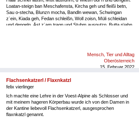
Loatan-steign ban Meschafensta, Kircha geh und fleißi betn,
Sau o-stecha, Blunzn mocha, Bandln wewan, Schwingan
z`ein, Kiada geh, Fedan schleißn, Woll zoisn, Müli schleidan
und dengeln. Äst z´am tragn und Stubm ausputzn, Butta rüahn
und Keonbrot bocha, Bam ostreicha, Stall weißintn, Oa
onehma, Howan dreschn, Holzschuah mocha, Besn bind´n,
rund ums Haus is nu zan Mah´, bis zan Schneim is nu vü zan
toa, dass oll´samt ordndli hergricht is, ba so vü Arbat gibt´s nix
Mensch, Tier und Alltag
z´lacha, da kimmt ma kam zan Kinamocha. Da Herbst klopft
Oberösterreich
langsam a, d´Schwalbm fliagn scho davo, wann glei da
15. Februar 2022
Behmwind w...
Flachsenkatzerl / Flaxnkatzl
felix vierlinger
Ich machte eine Lehre in der Voest-Alpine als Schlosser und
mit meinem hageren Körperbau wurde ich von den Damen in
der Kantine liebevoll Flachsenkatzerl, ausgesprochen
flaxnkatzl genannt.