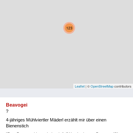
Kärnten
Niederösterreich
123
Oberösterreich
Salzburg
Steiermark
Tirol
Vorarlberg
Leaflet
| ©
OpenStreetMap
contributors
Wien
Beavogei
?
Kategorie
4-jähriges Mühlviertler Mäderl erzählt mir über einen
Natur und Landwirtschaft
Bienenstich