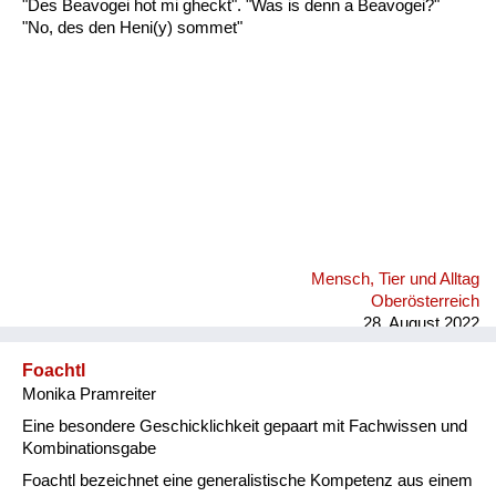
"Des Beavogei hot mi gheckt". "Was is denn a Beavogei?"
Fluchen und Reden
"No, des den Heni(y) sommet"
Mensch, Tier und Alltag
Schmankerln und
Kulinarisches
Mensch, Tier und Alltag
Oberösterreich
28. August 2022
Foachtl
Monika Pramreiter
Eine besondere Geschicklichkeit gepaart mit Fachwissen und
Kombinationsgabe
Foachtl bezeichnet eine generalistische Kompetenz aus einem