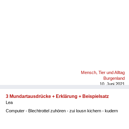
Fluchen und Reden
Mensch, Tier und Alltag
Schmankerln und
Kulinarisches
Mensch, Tier und Alltag
Burgenland
10. Juni 2021
3 Mundartausdrücke + Erklärung + Beispielsatz
Lea
Computer - Blechtrottel zuhören - zui lousn kichern - kudern