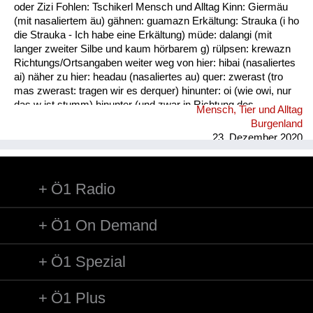
oder Zizi Fohlen: Tschikerl Mensch und Alltag Kinn: Giermäu
(mit nasaliertem äu) gähnen: guamazn Erkältung: Strauka (i ho
die Strauka - Ich habe eine Erkältung) müde: dalangi (mit
langer zweiter Silbe und kaum hörbarem g) rülpsen: krewazn
Richtungs/Ortsangaben weiter weg von hier: hibai (nasaliertes
ai) näher zu hier: headau (nasaliertes au) quer: zwerast (tro
mas zwerast: tragen wir es derquer) hinunter: oi (wie owi, nur
das w ist stumm) hinunter (und zwar in Richtung des
Mensch, Tier und Alltag
Sprechers): oana (kim oana - komm herunter, und zwar zu
Burgenland
mir) weg: dui (kais dui - wirf es weg) werfen: kai (nasaliertes
23. Dezember 2020
ai)
Ö1 Radio
Ö1 On Demand
Ö1 Spezial
Ö1 Plus