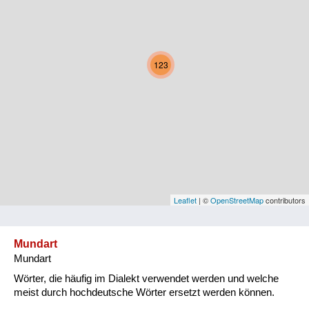
Kärnten
Niederösterreich
123
Oberösterreich
Salzburg
Steiermark
Tirol
Vorarlberg
Leaflet
| ©
OpenStreetMap
contributors
Wien
Mundart
Mundart
Kategorie
Wörter, die häufig im Dialekt verwendet werden und welche
Natur und Landwirtschaft
meist durch hochdeutsche Wörter ersetzt werden können.