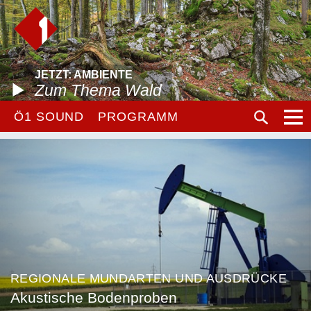
JETZT: AMBIENTE
Zum Thema Wald
Ö1 SOUND
PROGRAMM
REGIONALE MUNDARTEN UND AUSDRÜCKE
Akustische Bodenproben