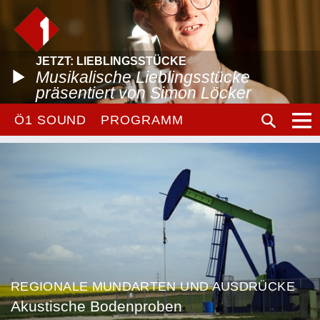
JETZT: LIEBLINGSSTÜCKE
Musikalische Lieblingsstücke
präsentiert von Simon Löcker
Ö1 SOUND
PROGRAMM
REGIONALE MUNDARTEN UND AUSDRÜCKE
Akustische Bodenproben