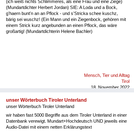
(ich weiß nichts Schlimmeres, als eine Frau und eine Ziege)
Fluchen und Reden
(Mundartdichter Herbert Jordan) SIE: A Loda und a Bock,
g'haern bunt'n an an Pflock - und s'Stricka schee kuschz,
Mensch, Tier und Alltag
bärig sei wuschz! (Ein Mann und ein Ziegenbock, gehören mit
einem Strick kurz angebunden an einen Pflock, das wäre
Schmankerln und
großartig! (Mundartdichterin Helene Bachler)
Kulinarisches
Mensch, Tier und Alltag
Tirol
18. November 2022
unser Wörterbuch Tiroler Unterland
unser Wörterbuch Tiroler Unterland
wir haben fast 5000 Begriffe aus dem Tiroler Unterland in einer
Datenbank verewigt. Mundart+Hochdeutsch UND jeweils eine
Audio-Datei mit einem netten Erklärungstext