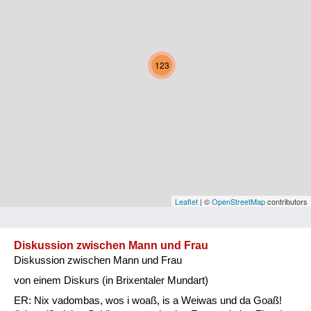
Kärnten
Niederösterreich
123
Oberösterreich
Salzburg
Steiermark
Tirol
Vorarlberg
Leaflet
| ©
OpenStreetMap
contributors
Wien
Diskussion zwischen Mann und Frau
Diskussion zwischen Mann und Frau
Kategorie
von einem Diskurs (in Brixentaler Mundart)
Natur und Landwirtschaft
ER: Nix vadombas, wos i woaß, is a Weiwas und da Goaß!