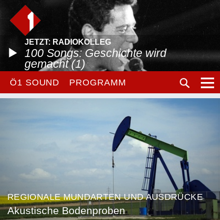
JETZT: RADIOKOLLEG
100 Songs: Geschichte wird
gemacht (1)
Ö1 SOUND
PROGRAMM
REGIONALE MUNDARTEN UND AUSDRÜCKE
Akustische Bodenproben