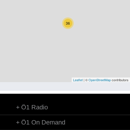
Kärnten
Niederösterreich
36
Oberösterreich
Salzburg
Steiermark
Tirol
Vorarlberg
Leaflet
| ©
OpenStreetMap
contributors
Wien
Ö1 Radio
Kategorie
Natur und Landwirtschaft
Ö1 On Demand